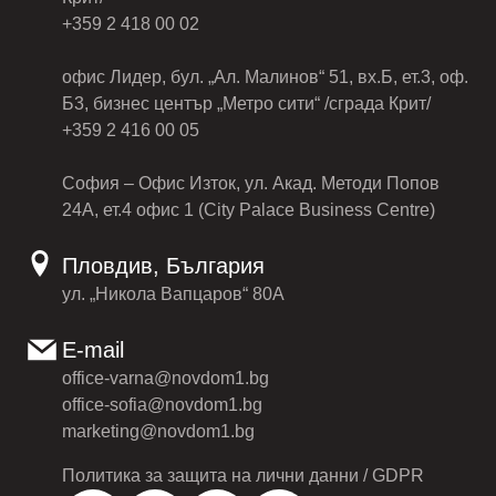
+359 2 418 00 02
офис Лидер, бул. „Ал. Малинов“ 51, вх.Б, ет.3, оф.
Б3, бизнес център „Метро сити“ /сграда Крит/
+359 2 416 00 05
София – Офис Изток, ул. Акад. Методи Попов
24А, ет.4 офис 1 (City Palace Business Centre)
Пловдив, България
ул. „Никола Вапцаров“ 80А
E-mail
office-varna@novdom1.bg
office-sofia@novdom1.bg
marketing@novdom1.bg
Политика за защита на лични данни / GDPR