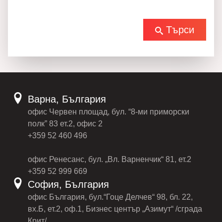
Търси
Варна, България
офис Червен площад, бул. “8-ми приморски
полк” 83 ет.2, офис 2
+359 52 460 496
офис Ренесанс, бул. „Вл. Варненчик“ 81, ет.2
+359 52 999 669
София, България
офис България, бул.“Гоце Делчев“ 98, бл. 22,
вх.Б, ет.2, оф.1, Бизнес център „Азимут“ /сграда
Крит/