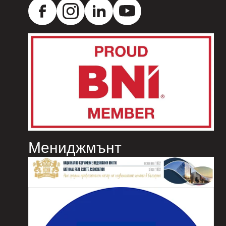
Мениджмънт