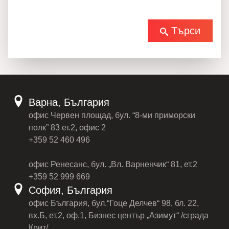
Търси
Варна, България
офис Червен площад, бул. “8-ми приморски
полк” 83 ет.2, офис 2
+359 52 460 496
офис Ренесанс, бул. „Вл. Варненчик“ 81, ет.2
+359 52 999 669
София, България
офис България, бул.“Гоце Делчев“ 98, бл. 22,
вх.Б, ет.2, оф.1, Бизнес център „Азимут“ /сграда
Крит/