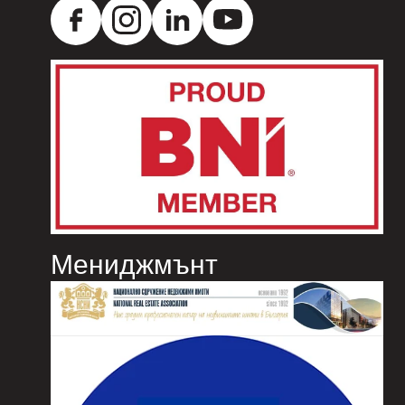
Мениджмънт