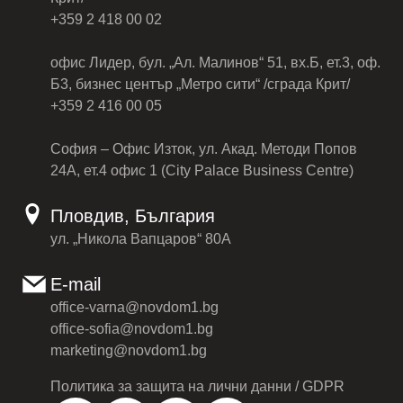
+359 2 418 00 02
офис Лидер, бул. „Ал. Малинов“ 51, вх.Б, ет.3, оф.
Б3, бизнес център „Метро сити“ /сграда Крит/
+359 2 416 00 05
София – Офис Изток, ул. Акад. Методи Попов
24А, ет.4 офис 1 (City Palace Business Centre)
Пловдив, България
ул. „Никола Вапцаров“ 80А
E-mail
office-varna@novdom1.bg
office-sofia@novdom1.bg
marketing@novdom1.bg
Политика за защита на лични данни / GDPR