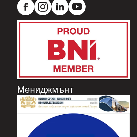
Мениджмънт