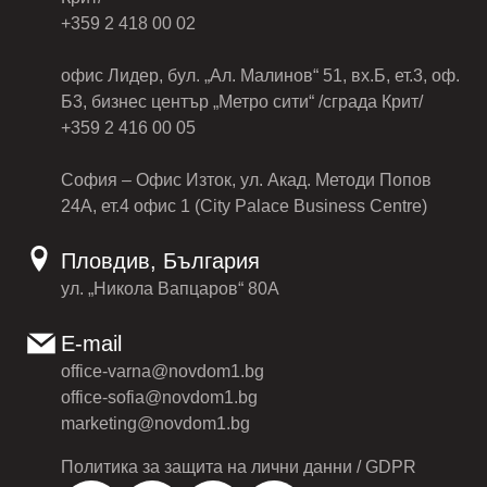
+359 2 418 00 02
офис Лидер, бул. „Ал. Малинов“ 51, вх.Б, ет.3, оф.
Б3, бизнес център „Метро сити“ /сграда Крит/
+359 2 416 00 05
София – Офис Изток, ул. Акад. Методи Попов
24А, ет.4 офис 1 (City Palace Business Centre)
Пловдив, България
ул. „Никола Вапцаров“ 80А
E-mail
office-varna@novdom1.bg
office-sofia@novdom1.bg
marketing@novdom1.bg
Политика за защита на лични данни / GDPR