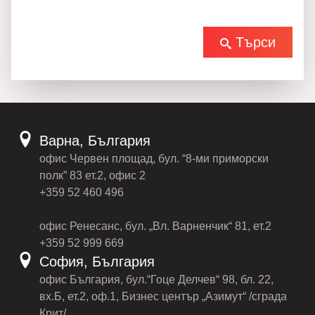
Търси
Варна, България
офис Червен площад, бул. “8-ми приморски
полк” 83 ет.2, офис 2
+359 52 460 496
офис Ренесанс, бул. „Вл. Варненчик“ 81, ет.2
+359 52 999 669
София, България
офис България, бул.“Гоце Делчев“ 98, бл. 22,
вх.Б, ет.2, оф.1, Бизнес център „Азимут“ /сграда
Крит/