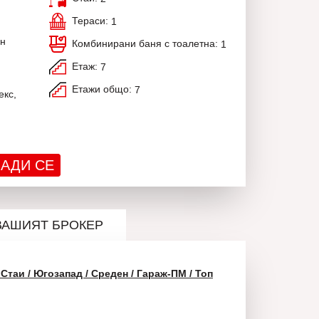
Тераси:
1
ен
Комбинирани баня с тоалетна:
1
Етаж:
7
,
Етажи общо:
7
екс,
АДИ СЕ
ВАШИЯТ БРОКЕР
Стаи / Югозапад / Среден / Гараж-ПМ / Топ