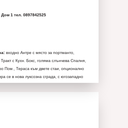
 Дом 1 тел. 0897842525
ва:
входно Антре с място за портманто,
Тракт с Кухн. Бокс, голяма слънчева Спалня,
ро Пом., Тераса към двете стаи, опционално
а се в нова луксозна сграда, с югозападно
ични общи части, с контролиран достъп, безшумен
на подсилени от големи френски прозорци.
 и лесни за обзавеждане. В комплекса има и
аметри. При правилно избран апартамент ще
 морска гледка и на неповторими изгреви и