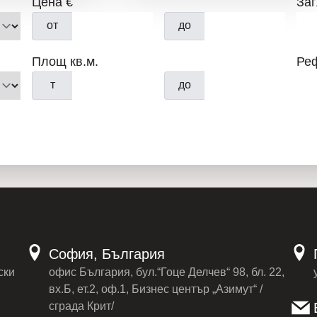
Цена €
Заг
https://www.youtube.com/w
от
до
Площ кв.м.
Ре
т
до
МА
София, България
ски
офис България, бул.“Гоце Делчев“ 98, бл. 22,
вх.Б, ет.2, оф.1, Бизнес център „Азимут“ /
сграда Крит/