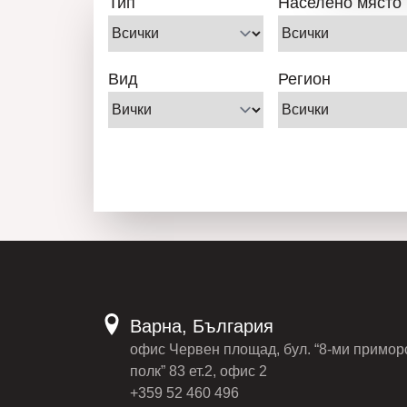
Тип
Населено място
Вид
Регион
Варна, България
офис Червен площад, бул. “8-ми примор
полк” 83 ет.2, офис 2
+359 52 460 496