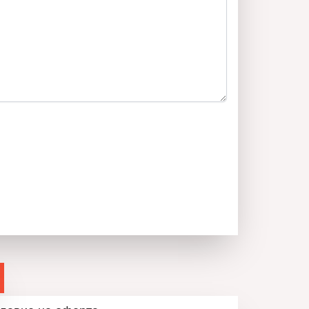
озна сграда представлява прекрасен мечтан дом
 гарантираща 100% възвращаемост и печалба в
ръчва този
имот на своите клиенти.
необходими юридически и технически проверки
и етапи на сделката до нейното финализиране с
имота. Агенцията съдейства за отпускане на
най-добри условия за клиента.
рото на пазара!
та Нов Дом 1 на следното видео: