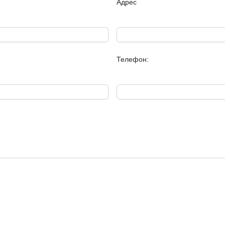
Адрес
Екстри:
луксозен комплекс, 
строителство, тихо и споко
Телефон:
слънчев, възможност за парк
светофари.
Издава се
по БДС, като мож
блиндирана врата. Под: кори
паркет. Стени : машинно обр
и боядисани в светла гама 
циментова мазилка и положе
интериорни врати и ПВЦ дог