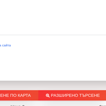
Всеки един имот в тази лукс
или далновидна инвестиция
много кратък срок.
НОВ ДОМ 1′ горещо препо
а сайта
Агенцията извършва всички 
на имота, организира всичк
нотариално прехвърляне на 
банков кредит при възможно 
Нов Дом 1
– винаги най-доб
ЕНЕ ПО КАРТА
РАЗШИРЕНО ТЪРСЕНЕ
Разберете повече за проек