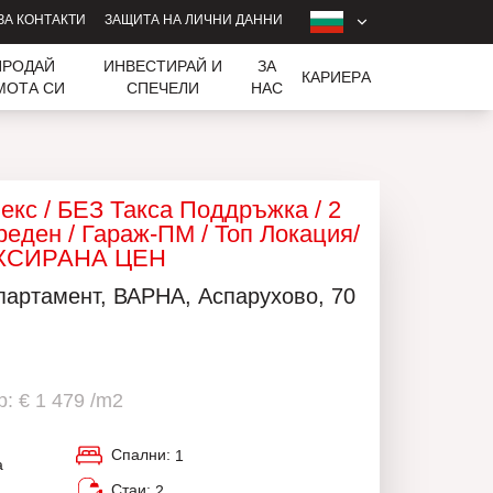
ЗА КОНТАКТИ
ЗАЩИТА НА ЛИЧНИ ДАННИ
ПРОДАЙ
ИНВЕСТИРАЙ И
ЗА
КАРИЕРA
МОТА СИ
СПЕЧЕЛИ
НАС
екс / БЕЗ Такса Поддръжка / 2
реден / Гараж-ПМ / Топ Локация/
КСИРАНА ЦЕН
партамент, ВАРНА, Аспарухово, 70
: € 1 479 /m2
Спални:
1
а
Стаи:
2