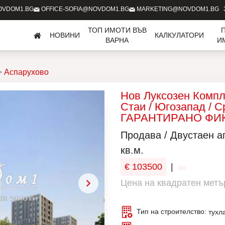
OVDOM1.BG
OFFICE-SOFIA@NOVDOM1.BG
MARKETING@NOVDOM1.BG
ТОП ИМОТИ ВЪВ
НОВИНИ
КАЛКУЛАТОРИ
ВАРНА
И
Аспарухово
Нов Луксозен Компл
Стаи / Югозапад / С
ГАРАНТИРАНО ФИ
Продава / Двустаен а
кв.м.
€ 103500
|
Цена на квадратен метър
Тип на строителство:
тухл