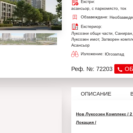
Екстри:
асансьор, с паркомясто, ток
Обзавеждане:
Необзавед
Екстериор:
Луксозни общи части, Саниран
Луксозен имот, Затворен компл
Асансьор
Изложение:
Югозапад
Реф. №: 72203
ОБ
ОПИСАНИЕ
Нов Луксозен Комплекс / 2 
Локация /