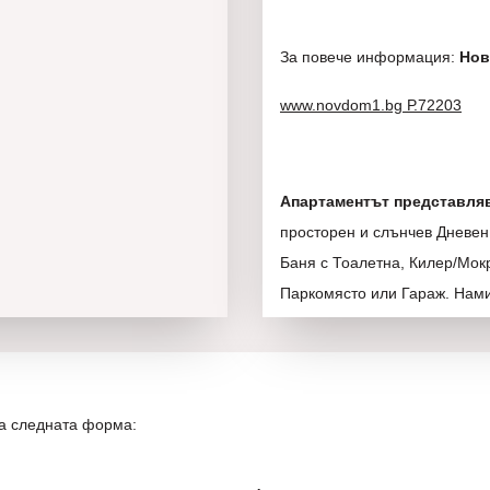
За повече информация:
Нов
www.novdom1.bg Р.72203
Апартаментът представля
просторен и слънчев Дневен 
Баня с Тоалетна, Килер/Мок
Паркомясто или Гараж. Намир
изложение, без преход, отл
асансьор, простор и светли
Стаите са с правилни форми
други имоти с различни пар
на следната форма:
може да се наслаждавате на
залези.