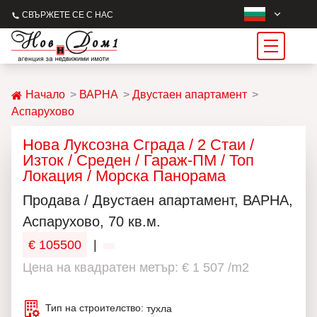
СВЪРЖЕТЕ СЕ С НАС
Начало
ВАРНА
Двустаен апартамент
Аспарухово
Нова Луксозна Сграда / 2 Стаи /
Изток / Среден / Гараж-ПМ / Топ
Локация / Морска Панорама
Продава / Двустаен апартамент, ВАРНА,
Аспарухово, 70 кв.м.
€ 105500
|
Цена на квадратен метър: € 1 507 /m2
Тип на строителство:
тухла