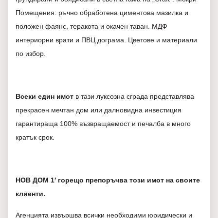
Помещения: ръчно обработена циментова мазилка и
положен фаянс, теракота и окачен таван. МДФ
интериорни врати и ПВЦ дограма. Цветове и материали
по избор.
Всеки един имот
в тази луксозна сграда представлява
прекрасен мечтан дом или далновидна инвестиция
гарантираща 100% възвращаемост и печалба в много
кратък срок.
НОВ ДОМ 1′ горещо препоръчва този
имот на своите
клиенти.
Агенцията извършва всички необходими юридически и