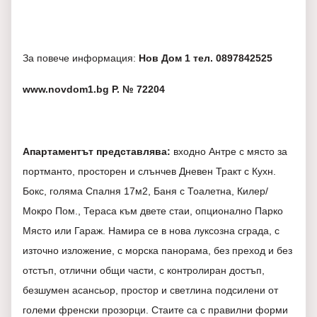
За повече информация:
Нов Дом 1 тел. 0897842525
www.novdom1.bg Р. № 72204
Апартаментът представлява:
входно Антре с място за
портманто, просторен и слънчев Дневен Тракт с Кухн.
Бокс, голяма Спалня 17м2, Баня с Тоалетна, Килер/
Мокро Пом., Тераса към двете стаи, опционално Парко
Място или Гараж. Намира се в нова луксозна сграда, с
източно изложение, с морска панорама, без преход и без
отстъп, отлични общи части, с контролиран достъп,
безшумен асансьор, простор и светлина подсилени от
големи френски прозорци. Стаите са с правилни форми