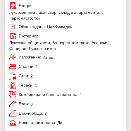
Екстри:
луксозен имот, асансьор, склад в апартамента, с
паркомясто, ток
Обзавеждане:
Необзаведен
Екстериор:
Луксозни общи части, Затворен комплекс, Асансьор,
Саниран, Луксозен имот
Изложение:
Изток
Спални:
1
Стаи:
2
Тераси:
1
Комбинирани баня с тоалетна:
1
Етаж:
3
Етажи общо:
7
Ново строителство:
Да