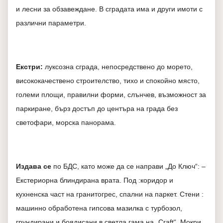
и лесни за обзавеждане. В сградата има и други имоти с
различни параметри.
Екстри:
луксозна сграда, непосредствено до морето,
висококачествено строителство, тихо и спокойно място,
големи площи, правилни форми, слънчев, възможност за
паркиране, бърз достъп до центъра на града без
светофари, морска панорама.
Издава се
по БДС, като може да се направи „До Ключ“: –
Екстериорна блиндирана врата. Под :коридор и
кухненска част на гранитогрес, спални на паркет. Стени :
машинно обработена гипсова мазилка с турбозол,
грундирани и боядисани в светла гама на „Craft“. Мокри