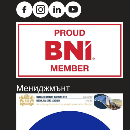
Мениджмънт