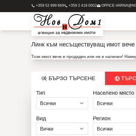
+359 52 999 669
+359 2 418 0002
OFFICE-VARNA@N
Линк към несъществуващ имот вече 
Този имот вече е продаден или не е наличен! Нам
БЪРЗО ТЪРСЕНЕ
ТЪРС
Тип
Населено място
Вид
Регион