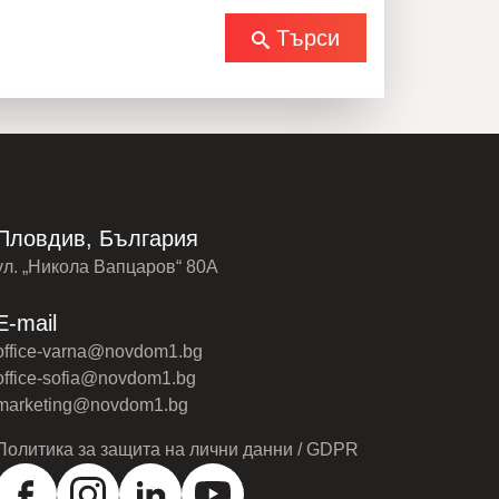
Търси
Пловдив, България
ул. „Никола Вапцаров“ 80А
E-mail
office-varna@novdom1.bg
office-sofia@novdom1.bg
marketing@novdom1.bg
Политика за защита на лични данни / GDPR