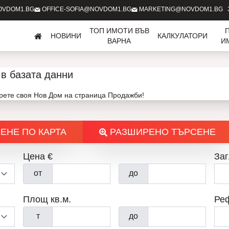
OVDOM1.BG
OFFICE-SOFIA@NOVDOM1.BG
MARKETING@NOVDOM1.BG
ТОП ИМОТИ ВЪВ
НОВИНИ
КАЛКУЛАТОРИ
ВАРНА
И
в базата данни
ерете своя Нов Дом на страница Продажби!
ЕНЕ ПО КАРТА
РАЗШИРЕНО ТЪРСЕНЕ
Цена €
Заг
от
до
Площ кв.м.
Ре
т
до