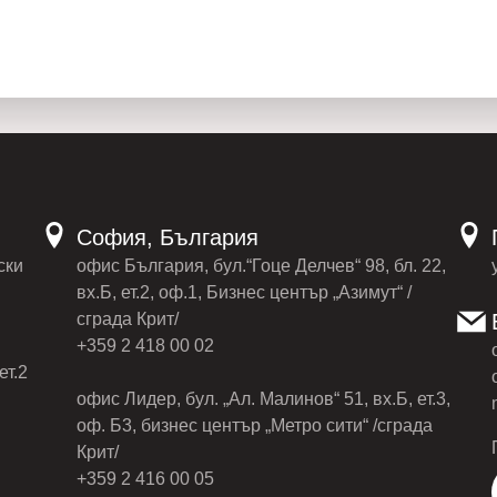
София, България
ски
офис България, бул.“Гоце Делчев“ 98, бл. 22,
вх.Б, ет.2, оф.1, Бизнес център „Азимут“ /
сграда Крит/
+359 2 418 00 02
ет.2
офис Лидер, бул. „Ал. Малинов“ 51, вх.Б, ет.3,
оф. Б3, бизнес център „Метро сити“ /сграда
Крит/
+359 2 416 00 05