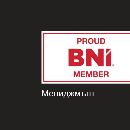
Мениджмънт