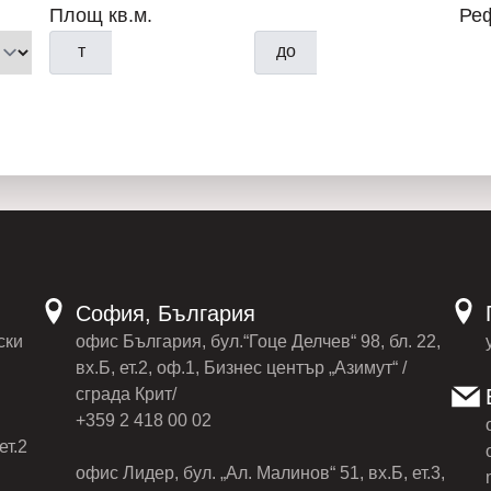
Площ кв.м.
Ре
т
до
София, България
ски
офис България, бул.“Гоце Делчев“ 98, бл. 22,
вх.Б, ет.2, оф.1, Бизнес център „Азимут“ /
сграда Крит/
+359 2 418 00 02
ет.2
офис Лидер, бул. „Ал. Малинов“ 51, вх.Б, ет.3,