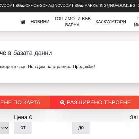
OVDOM1.BG
OFFICE-SOFIA@NOVDOM1.BG
MARKETING@NOVDOM1.BG
ТОП ИМОТИ ВЪВ
НОВИНИ
КАЛКУЛАТОРИ
ВАРНА
И
че в базата данни
Намерете своя Нов Дом на страница Продажби!
ЕНЕ ПО КАРТА
РАЗШИРЕНО ТЪРСЕНЕ
Цена €
Заг
от
до