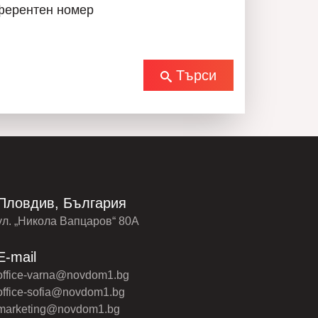
ферентен номер
Търси
Пловдив, България
ул. „Никола Вапцаров“ 80А
E-mail
office-varna@novdom1.bg
office-sofia@novdom1.bg
marketing@novdom1.bg