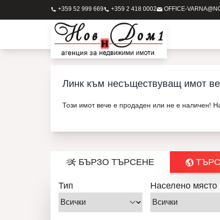
+359 52 999 669
+359 2 418 0002
OFFICE-VARNA@N
Линк към несъществуващ имот ве
Този имот вече е продаден или не е наличен! 
БЪРЗО ТЪРСЕНЕ
ТЪРС
Тип
Населено място