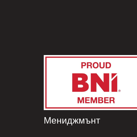
Мениджмънт