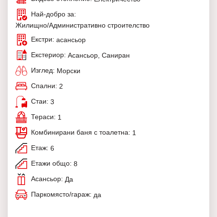
Най-добро за:
Жилищно/Административно строителство
Екстри:
асансьор
Екстериор:
Асансьор, Саниран
Изглед:
Морски
Спални:
2
Стаи:
3
Тераси:
1
Комбинирани баня с тоалетна:
1
Етаж:
6
Етажи общо:
8
Асансьор:
Да
Паркомясто/гараж:
да