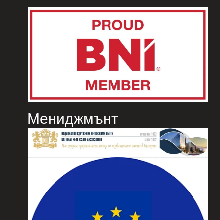
Мениджмънт