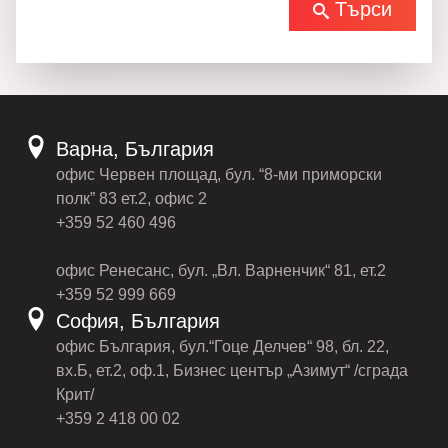
Търси
Варна, България
офис Червен площад, бул. “8-ми приморски
полк” 83 ет.2, офис 2
+359 52 460 496
офис Ренесанс, бул. „Вл. Варненчик“ 81, ет.2
+359 52 999 669
София, България
офис България, бул.“Гоце Делчев“ 98, бл. 22,
вх.Б, ет.2, оф.1, Бизнес център „Азимут“ /сграда
Крит/
+359 2 418 00 02