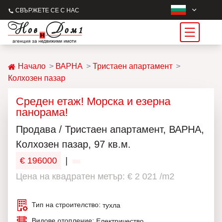
СВЪРЖЕТЕ СЕ С НАС
Начало
ВАРНА
Тристаен апартамент
Колхозен пазар
Среден етаж! Морска и езерна
панорама!
Продава / Тристаен апартамент, ВАРНА,
Колхозен пазар, 97 кв.м.
€ 196000
|
Цена на квадратен метър: € 2 021 /m2
Тип на строителство:
тухла
Видове отопление:
Електричество