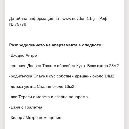
Детайлна информация на : www.novdom1.bg – Реф.
№:75778
Разпределението на апартамента е следното:
-Входно Антре
-слънчев Дневен Тракт с обособен Кухн. Бокс около 28м2
-родителска Спалня със собствен дрешник около 14м2
-детска уютна Спалня около 13м2
-две Тераси с морска и езерна панорама
-Баня с Тоалетна
-Килер / Мокро помещение