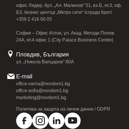
офис Лидер, бул. „Ал. Малинов“ 51, вх.Б, ет.3, оф.
Б3, бизнес център „Метро сити“ /сграда Крит/
+359 2 416 00 05
София – Офис Изток, ул. Акад. Методи Попов
24А, ет.4 офис 1 (City Palace Business Centre)
Пловдив, България
ул. „Никола Вапцаров“ 80А
E-mail
office-varna@novdom1.bg
office-sofia@novdom1.bg
marketing@novdom1.bg
Политика за защита на лични данни / GDPR