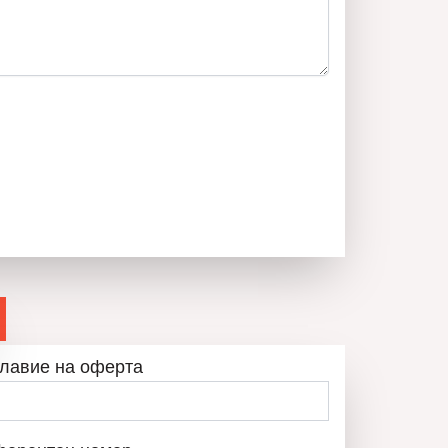
 на Н.Дончева – novdom1pd@gmail.com
ИЕЛА ЧОЛПАНОВА
0894555650
ОБАДИ СЕ
лавие на оферта
ВСИЧКИ ОБЯВИ