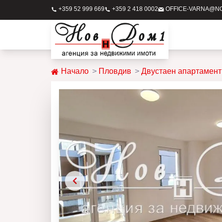
+359 52 999 669
+359 2 418 0002
OFFICE-VARNA@N
Начало
Пловдив
Двустаен апартамент