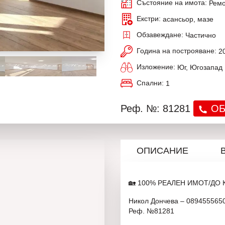
Състояние на имота:
Ремо
Екстри:
асансьор, мазе
Обзавеждане:
Частично
Година на построяване:
2
Изложение:
Юг, Югозапад
Спални:
1
Реф. №: 81281
ОБ
ОПИСАНИЕ
🏡 100% РЕАЛЕН ИМОТ/ДО 
Никол Дончева – 089455565
Реф. №81281