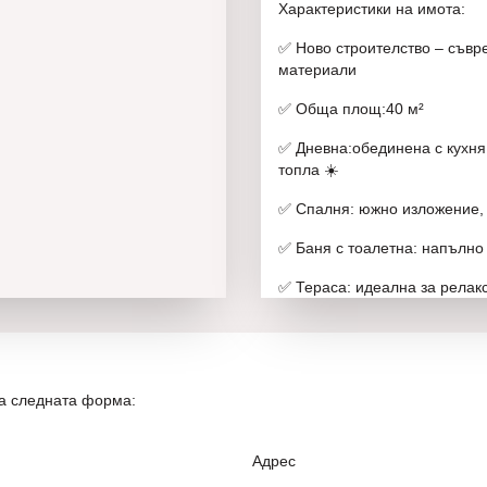
Характеристики на имота:
✅ Ново строителство – съвре
материали
✅ Обща площ:40 м²
✅ Дневна:обединена с кухня
топла ☀️
✅ Спалня: южно изложение,
✅ Баня с тоалетна: напълн
✅ Тераса: идеална за релакс
✅ Асансьор:удобен достъп 
✅ Мазе (избено помещение):
пространство за съхранение
на следната форма:
Друга информация:
Адрес
🔨 СЪСТОЯНИЕ:Апартаментът