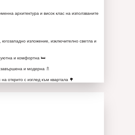
менна архитектура и висок клас на използваните
, югозападно изложение, изключително светла и
 уютна и комфортна 🛏️
о завършена и модерна 🚿
 на открито с изглед към квартала 🌳
до апартамента 🛗
** включено в имота, предлага допълнително
 📦
 е в процес на завършване до ключ. Напълно