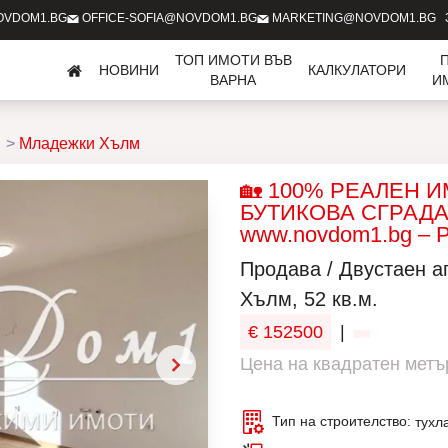
OVDOM1.BG
OFFICE-SOFIA@NOVDOM1.BG
MARKETING@NOVDOM1.BG
ТОП ИМОТИ ВЪВ
НОВИНИ
КАЛКУЛАТОРИ
ВАРНА
И
Младежки Хълм
🏡 100% РЕАЛЕН 
БУТИКОВА СГРАДА 
www.novdom1.bg – 
Продава / Двустаен 
Хълм, 52 кв.м.
€ 152500
|
Цена на квадратен метър
Тип на строителство:
тухл