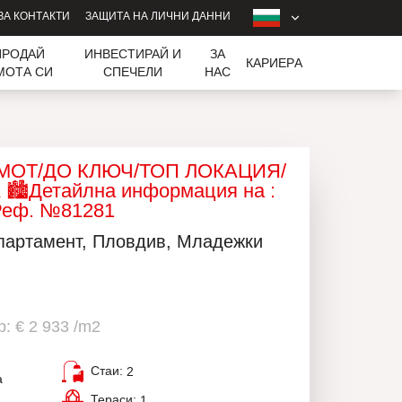
ЗА КОНТАКТИ
ЗАЩИТА НА ЛИЧНИ ДАННИ
ПРОДАЙ
ИНВЕСТИРАЙ И
ЗА
КАРИЕРA
МОТА СИ
СПЕЧЕЛИ
НАС
ИМОТ/ДО КЛЮЧ/ТОП ЛОКАЦИЯ/
️Детайлна информация на :
Реф. №81281
апартамент, Пловдив, Младежки
: € 2 933 /m2
Стаи:
2
а
Тераси:
1