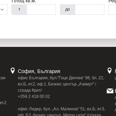
Площ кв.м.
Ре
т
до
София, България
ски
офис България, бул.“Гоце Делчев“ 98, бл. 22,
вх.Б, ет.2, оф.1, Бизнес център „Азимут“ /
сграда Крит/
+359 2 418 00 02
ет.2
офис Лидер, бул. „Ал. Малинов“ 51, вх.Б, ет.3,
оф. Б3, бизнес център „Метро сити“ /сграда