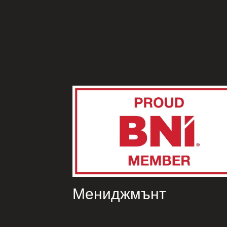
Мениджмънт