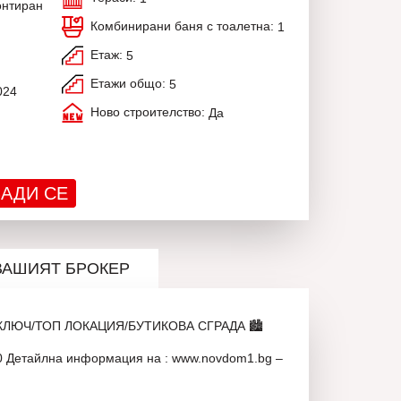
нтиран
Комбинирани баня с тоалетна:
1
Етаж:
5
Етажи общо:
5
024
Ново строителство:
Да
АДИ СЕ
ВАШИЯТ БРОКЕР
КЛЮЧ/ТОП ЛОКАЦИЯ/БУТИКОВА СГРАДА 🏙️
0 Детайлна информация на : www.novdom1.bg –