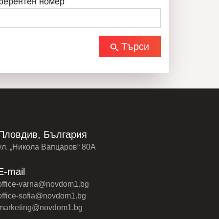
ферентен номер
Търси
Пловдив, България
ул. „Никола Вапцаров“ 80А
E-mail
office-varna@novdom1.bg
office-sofia@novdom1.bg
marketing@novdom1.bg