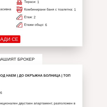
Тераси:
1
масивна
Комбинирани баня с тоалетна:
1
Етаж:
2
Етажи общо:
6
АДИ СЕ
ВАШИЯТ БРОКЕР
ОД НАЕМ | ДО ОКРЪЖНА БОЛНИЦА | ТОП
06
кционален двустаен апартамент, разположен в