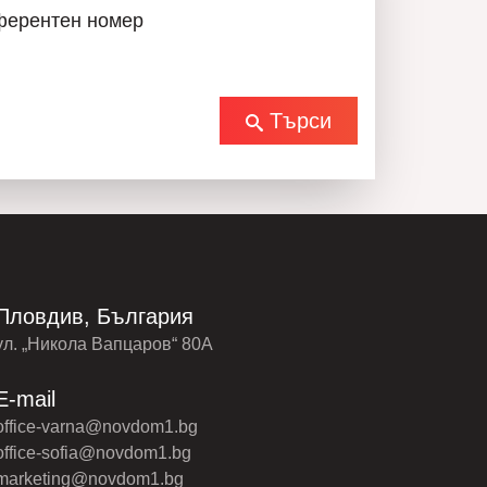
ферентен номер
ВСИЧКИ ОБЯВИ
Търси
Пловдив, България
ул. „Никола Вапцаров“ 80А
E-mail
office-varna@novdom1.bg
office-sofia@novdom1.bg
marketing@novdom1.bg