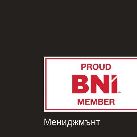
Мениджмънт