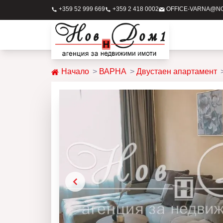
+359 52 999 669
+359 2 418 0002
OFFICE-VARNA@N
Начало
ВАРНА
Двустаен апартамент