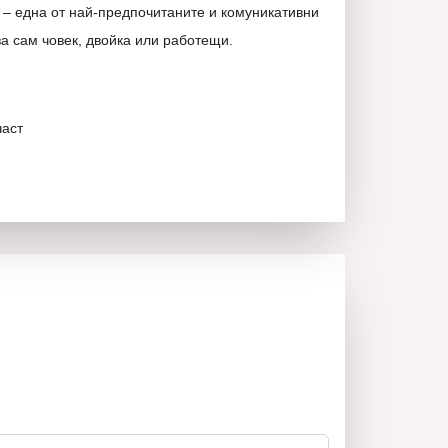
– една от най-предпочитаните и комуникативни
а сам човек, двойка или работещи.
част
не:
ходими електроуреди