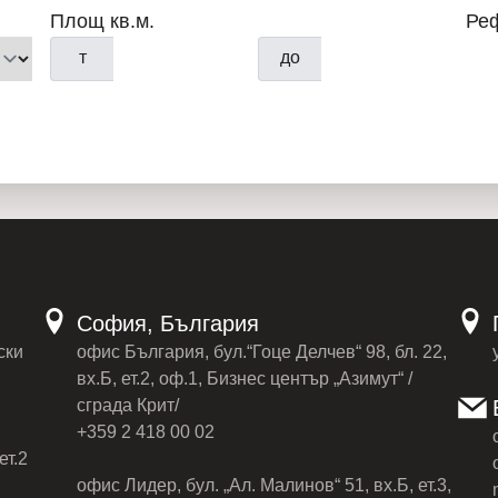
Площ кв.м.
Ре
т
до
София, България
ски
офис България, бул.“Гоце Делчев“ 98, бл. 22,
вх.Б, ет.2, оф.1, Бизнес център „Азимут“ /
сграда Крит/
+359 2 418 00 02
ет.2
офис Лидер, бул. „Ал. Малинов“ 51, вх.Б, ет.3,