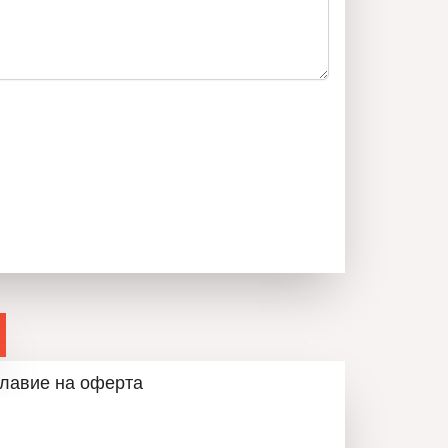
о наемане
30
за оглед!
ьор в недвижимите имоти!
НИКА КИРИЛОВА
лавие на оферта
0876600830
ОБАДИ СЕ