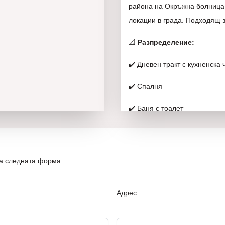
района на Окръжна болница 
локации в града. Подходящ з
📐
Разпределение:
✔️ Дневен тракт с кухненска 
✔️ Спалня
✔️ Баня с тоалет
✔️ Тераса
🛋️
Състояние и обзавежда
на следната форма:
✔️ Напълно обзаведен
Адрес
✔️ Оборудван с всички необ
✔️ Климатик