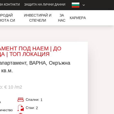
ЗА КОНТАКТИ
ЗАЩИТА НА ЛИЧНИ ДАННИ
ПРОДАЙ
ИНВЕСТИРАЙ И
ЗА
КАРИЕРA
МОТА СИ
СПЕЧЕЛИ
НАС
АМЕНТ ПОД НАЕМ | ДО
А | ТОП ЛОКАЦИЯ
 апартамент, ВАРНА, Окръжна
 кв.м.
: € 10 /m2
Спални:
1
а
Стаи:
2
ичество