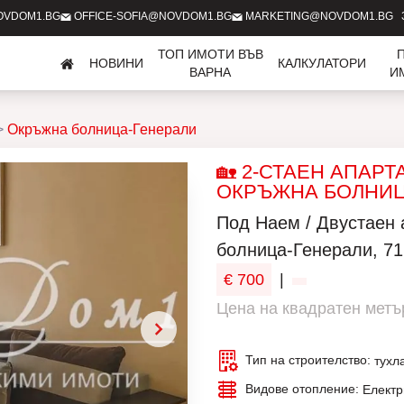
OVDOM1.BG
OFFICE-SOFIA@NOVDOM1.BG
MARKETING@NOVDOM1.BG
ТОП ИМОТИ ВЪВ
НОВИНИ
КАЛКУЛАТОРИ
ВАРНА
И
Окръжна болница-Генерали
🏡 2-СТАЕН АПАРТ
ОКРЪЖНА БОЛНИЦ
Под Наем / Двустаен
болница-Генерали, 71
€ 700
|
Цена на квадратен метър
Тип на строителство:
тухл
Видове отопление:
Електр