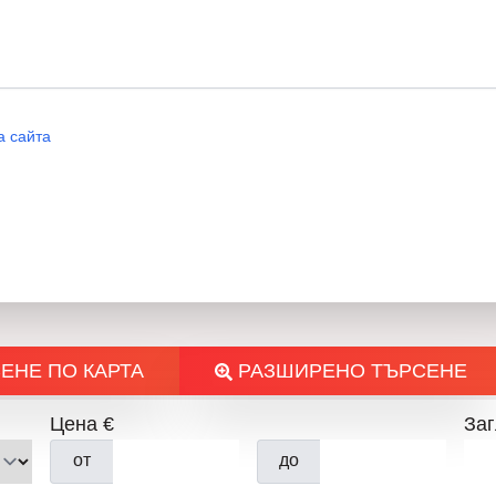
✔️ Подходящ за дългосрочн
📞
Свържете се с
08905559
„Нов Дом 1“ – Вашият партн
а сайта
ЕНЕ ПО КАРТА
РАЗШИРЕНО ТЪРСЕНЕ
МО
Цена €
Заг
от
до