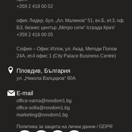
+359 2 418 00 02
офис Лидер, бул. „Ал. Малинов“ 51, вх.Б, ет.3, оф.
Б3, бизнес център „Метро сити“ /сграда Крит/
+359 2 416 00 05
София – Офис Изток, ул. Акад. Методи Попов
24А, ет.4 офис 1 (City Palace Business Centre)
Пловдив, България
ул. „Никола Вапцаров“ 80А
E-mail
office-varna@novdom1.bg
office-sofia@novdom1.bg
marketing@novdom1.bg
Политика за защита на лични данни / GDPR