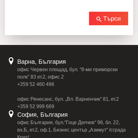
Търси
Варна, България
офис Червен площад, бул. “8-ми приморски
полк” 83 ет.2, офис 2
+359 52 460 496
офис Ренесанс, бул. „Вл. Варненчик“ 81, ет.2
+359 52 999 669
София, България
офис България, бул.“Гоце Делчев“ 98, бл. 22,
вх.Б, ет.2, оф.1, Бизнес център „Азимут“ /сграда
Крит/