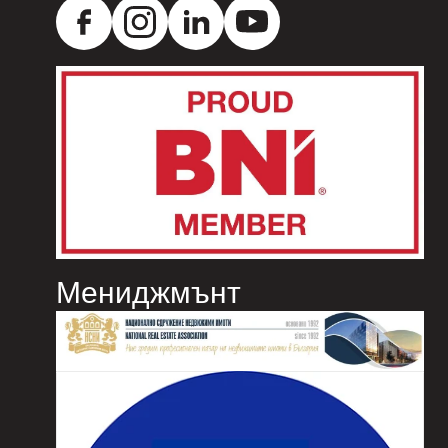
Мениджмънт