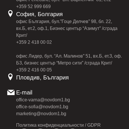
+359 52 999 669
София, Болгария
офис България, бул.”Гоце Делчев” 98, бл. 22,
вх.Б, ет.2, оф.1, Бизнес център “Азимут” /сграда
Крит/
+359 2 418 00 02
офис Лидер, бул. “Ал. Малинов” 51, вх.Б, ет.3, оф.
Б3, бизнес център “Метро сити” /сграда Крит/
+359 2 416 00 05
Пловдив, България
E-mail
office-varna@novdom1.bg
office-sofia@novdom1.bg
marketing@novdom1.bg
Политика конфиденциальности / GDPR