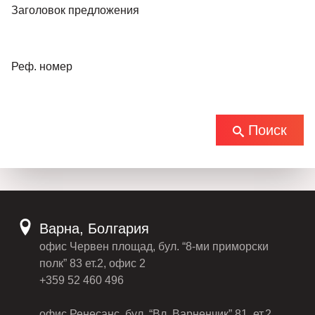
Заголовок предложения
Реф. номер
Поиск
Варна, Болгария
офис Червен площад, бул. “8-ми приморски
полк” 83 ет.2, офис 2
+359 52 460 496
офис Ренесанс, бул. “Вл. Варненчик” 81, ет.2