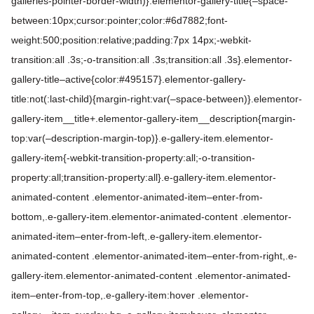
galleries-pointer-border-width)}.elementor-gallery-title{–space-
between:10px;cursor:pointer;color:#6d7882;font-
weight:500;position:relative;padding:7px 14px;-webkit-
transition:all .3s;-o-transition:all .3s;transition:all .3s}.elementor-
gallery-title–active{color:#495157}.elementor-gallery-
title:not(:last-child){margin-right:var(–space-between)}.elementor-
gallery-item__title+.elementor-gallery-item__description{margin-
top:var(–description-margin-top)}.e-gallery-item.elementor-
gallery-item{-webkit-transition-property:all;-o-transition-
property:all;transition-property:all}.e-gallery-item.elementor-
animated-content .elementor-animated-item–enter-from-
bottom,.e-gallery-item.elementor-animated-content .elementor-
animated-item–enter-from-left,.e-gallery-item.elementor-
animated-content .elementor-animated-item–enter-from-right,.e-
gallery-item.elementor-animated-content .elementor-animated-
item–enter-from-top,.e-gallery-item:hover .elementor-