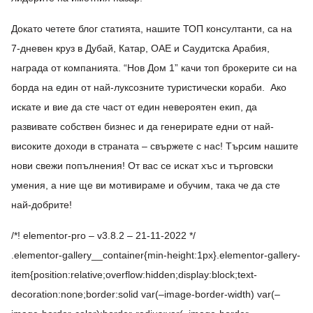
Докато четете блог статията, нашите ТОП консултанти, са на
7-дневен круз в Дубай, Катар, ОАЕ и Саудитска Арабия,
награда от компанията. “Нов Дом 1” качи топ брокерите си на
борда на един от най-луксозните туристически кораби. Ако
искате и вие да сте част от един невероятен екип, да
развивате собствен бизнес и да генерирате едни от най-
високите доходи в страната – свържете с нас! Търсим нашите
нови свежи попълнения! От вас се искат хъс и търговски
умения, а ние ще ви мотивираме и обучим, така че да сте
най-добрите!
/*! elementor-pro – v3.8.2 – 21-11-2022 */
.elementor-gallery__container{min-height:1px}.elementor-gallery-
item{position:relative;overflow:hidden;display:block;text-
decoration:none;border:solid var(–image-border-width) var(–