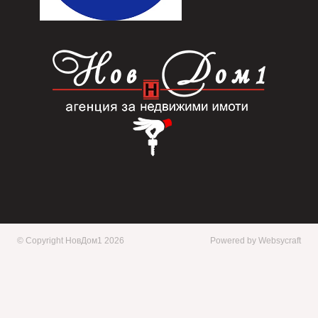
© Copyright НовДом1 2026
Powered by
Websycraft