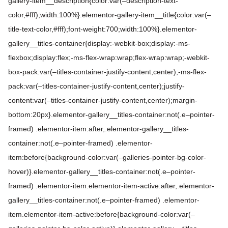
gallery-item__description{color:var(–description-text-
color,#fff);width:100%}.elementor-gallery-item__title{color:var(–
title-text-color,#fff);font-weight:700;width:100%}.elementor-
gallery__titles-container{display:-webkit-box;display:-ms-
flexbox;display:flex;-ms-flex-wrap:wrap;flex-wrap:wrap;-webkit-
box-pack:var(–titles-container-justify-content,center);-ms-flex-
pack:var(–titles-container-justify-content,center);justify-
content:var(–titles-container-justify-content,center);margin-
bottom:20px}.elementor-gallery__titles-container:not(.e–pointer-
framed) .elementor-item:after,.elementor-gallery__titles-
container:not(.e–pointer-framed) .elementor-
item:before{background-color:var(–galleries-pointer-bg-color-
hover)}.elementor-gallery__titles-container:not(.e–pointer-
framed) .elementor-item.elementor-item-active:after,.elementor-
gallery__titles-container:not(.e–pointer-framed) .elementor-
item.elementor-item-active:before{background-color:var(–