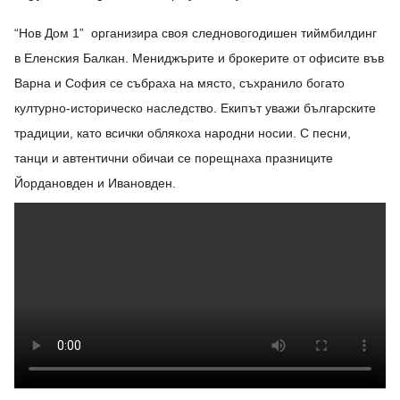
“Нов Дом 1” организира своя следновогодишен тиймбилдинг
в Еленския Балкан. Мениджърите и брокерите от офисите във
Варна и София се събраха на място, съхранило богато
културно-историческо наследство. Екипът уважи българските
традиции, като всички облякоха народни носии. С песни,
танци и автентични обичаи се порещнаха празниците
Йордановден и Ивановден.