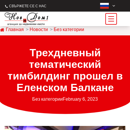
СВЪРЖЕТЕ СЕ С НАС
Главная
Новости
Без категории
Трехдневный
тематический
тимбилдинг прошел в
Еленском Балкане
Без категории
February 6, 2023