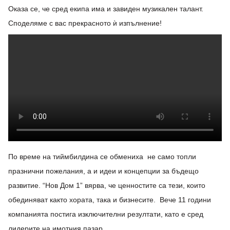
Оказа се, че сред екипа има и завиден музикален талант.
Споделяме с вас прекрасното ѝ изпълнение!
По време на тиймбилдина се обмениха не само топли
празнични пожелания, а и идеи и концепции за бъдещо
развитие. “Нов Дом 1” вярва, че ценностите са тези, които
обединяват както хората, така и бизнесите. Вече 11 години
компанията постига изключителни резултати, като е сред
лидерите на имотния пазар.