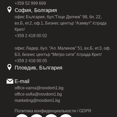
+359 52 999 669
София, Болгария
офис България, бул.”Гоце Делчев” 98, бл. 22,
вх.Б, ет.2, оф.1, Бизнес център “Азимут” /сграда
Крит/
+359 2 418 00 02
офис Лидер, бул. “Ал. Малинов” 51, вх.Б, ет.3, оф.
Б3, бизнес център “Метро сити” /сграда Крит/
+359 2 416 00 05
Пловдив, България
E-mail
office-varna@novdom1.bg
office-sofia@novdom1.bg
marketing@novdom1.bg
Политика конфиденциальности / GDPR