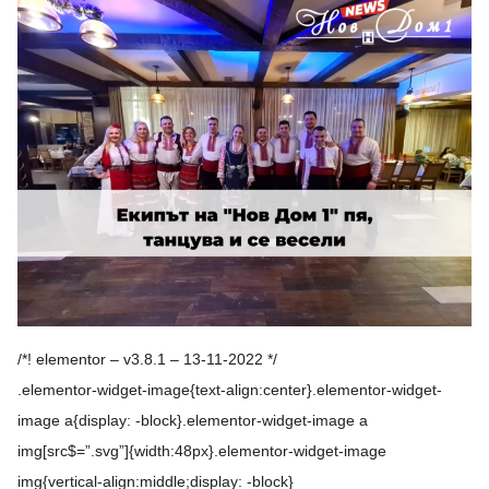
/*! elementor – v3.8.1 – 13-11-2022 */
.elementor-widget-image{text-align:center}.elementor-widget-
image a{display: -block}.elementor-widget-image a
img[src$=”.svg”]{width:48px}.elementor-widget-image
img{vertical-align:middle;display: -block}