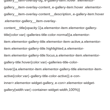
gallery__item-overlay-bg,.e-gallery-item:hover .elementor-
gallery__item-overlay-content,.e-gallery-item:hover .elementor-
gallery__item-overlay-content__description,.e-gallery-item:hover
.elementor-gallery__item-overlay-
content__title{opacity:1}a.elementor-item.elementor-gallery-
title{color:var(–galleries-title-color-normal)}a.elementor-
item.elementor-gallery-title.elementor-item-active,a.elementor-
item.elementor-gallery-title.highlighted,a.elementor-
item.elementor-gallery-title:focus,a.elementor-item.elementor-
gallery-title:hover{color:var(–galleries-title-color-
hover)}a.elementor-item.elementor-gallery-title.elementor-item-
active{color:var(–gallery-title-color-active)}.e-con-
inner>.elementor-widget-gallery,.e-con>.elementor-widget-
gallery{width:var(–container-widget-width,100%)}