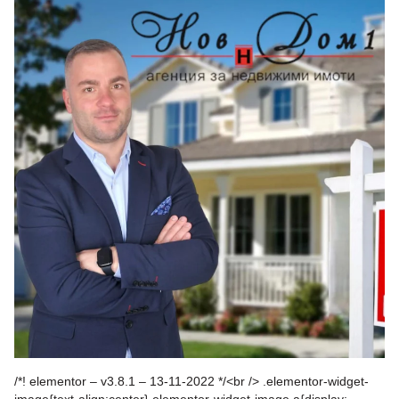
/*! elementor – v3.8.1 – 13-11-2022 */<br /> .elementor-widget-