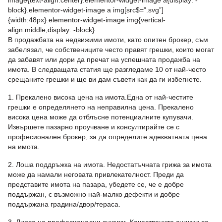
image{text-align:center}.elementor-widget-image a{display: -
block}.elementor-widget-image a img[src$=”.svg”]
{width:48px}.elementor-widget-image img{vertical-
align:middle;display: -block}
В продажбата на недвижими имоти, като опитен брокер, съм
забелязал, че собствениците често правят грешки, които могат
да забавят или дори да пречат на успешната продажба на
имота. В следващата статия ще разгледаме 10 от най-често
срещаните грешки и ще ви дам съвети как да ги избегнете.
1. Прекалено висока цена на имота.Една от най-честите
грешки е определянето на неправилна цена. Прекалено
висока цена може да отблъсне потенциалните купувачи.
Извършете пазарно проучване и консултирайте се с
професионален брокер, за да определите адекватната цена
на имота.
2. Лоша поддръжка на имота. Недостатъчната грижа за имота
може да намали неговата привлекателност. Преди да
представите имота на пазара, убедете се, че е добре
поддържан, с възможно най-малко дефекти и добре
поддържана градина/двор/тераса.