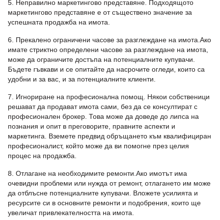
5. Неправилно маркетингово представяне. Подходящото
маркетингово представяне е от съществено значение за
успешната продажба на имота.
6. Прекалено ограничени часове за разглеждане на имота.Ако
имате стриктно определени часове за разглеждане на имота,
може да ограничите достъпа на потенциалните купувачи.
Бъдете гъвкави и се опитайте да насрочите огледи, които са
удобни и за вас, и за потенциалните клиенти.
7. Игнориране на професионална помощ. Някои собственици
решават да продават имота сами, без да се консултират с
професионален брокер. Това може да доведе до липса на
познания и опит в преговорите, правните аспекти и
маркетинга. Вземете предвид обръщането към квалифициран
професионалист, който може да ви помогне през целия
процес на продажба.
8. Отлагане на необходимите ремонти.Ако имотът има
очевидни проблеми или нужда от ремонт, отлагането им може
да отблъсне потенциалните купувачи. Вложете усилията и
ресурсите си в основните ремонти и подобрения, които ще
увеличат привлекателността на имота.