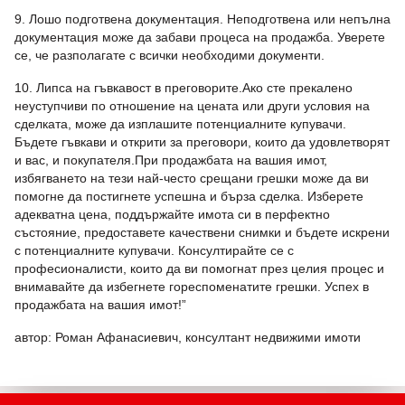
9. Лошо подготвена документация. Неподготвена или непълна
документация може да забави процеса на продажба. Уверете
се, че разполагате с всички необходими документи.
10. Липса на гъвкавост в преговорите.Ако сте прекалено
неуступчиви по отношение на цената или други условия на
сделката, може да изплашите потенциалните купувачи.
Бъдете гъвкави и открити за преговори, които да удовлетворят
и вас, и покупателя.При продажбата на вашия имот,
избягването на тези най-често срещани грешки може да ви
помогне да постигнете успешна и бърза сделка. Изберете
адекватна цена, поддържайте имота си в перфектно
състояние, предоставете качествени снимки и бъдете искрени
с потенциалните купувачи. Консултирайте се с
професионалисти, които да ви помогнат през целия процес и
внимавайте да избегнете гореспоменатите грешки. Успех в
продажбата на вашия имот!”
автор: Роман Афанасиевич, консултант недвижими имоти