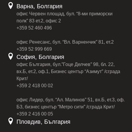
Варна, Болгария
офис Червен площад, бул. “8-ми приморски
полк” 83 ет.2, офис 2
+359 52 460 496
офис Ренесанс, бул. “Вл. Варненчик” 81, ет.2
+359 52 999 669
София, Болгария
офис България, бул.”Гоце Делчев” 98, бл. 22,
вх.Б, ет.2, оф.1, Бизнес център “Азимут” /сграда
Крит/
+359 2 418 00 02
офис Лидер, бул. “Ал. Малинов” 51, вх.Б, ет.3, оф.
Б3, бизнес център “Метро сити” /сграда Крит/
+359 2 416 00 05
Пловдив, България