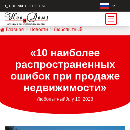
СВЪРЖЕТЕ СЕ С НАС
Главная
Новости
Любопытный
«10 наиболее
распространенных
ошибок при продаже
недвижимости»
Любопытный
July 10, 2023