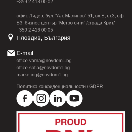
+359 2 418 00 02
офис Лидер, бул. “Ал. Малинов” 51, вх.Б, ет.3, оф.
Б3, бизнес център “Метро сити” /сграда Крит/
+359 2 416 00 05
Пловдив, България
E-mail
office-varna@novdom1.bg
office-sofia@novdom1.bg
marketing@novdom1.bg
Политика конфиденциальности / GDPR