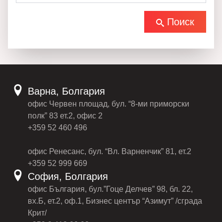
Поиск
Варна, Болгария
офис Червен площад, бул. “8-ми приморски
полк” 83 ет.2, офис 2
+359 52 460 496
офис Ренесанс, бул. “Вл. Варненчик” 81, ет.2
+359 52 999 669
София, Болгария
офис България, бул.”Гоце Делчев” 98, бл. 22,
вх.Б, ет.2, оф.1, Бизнес център “Азимут” /сграда
Крит/