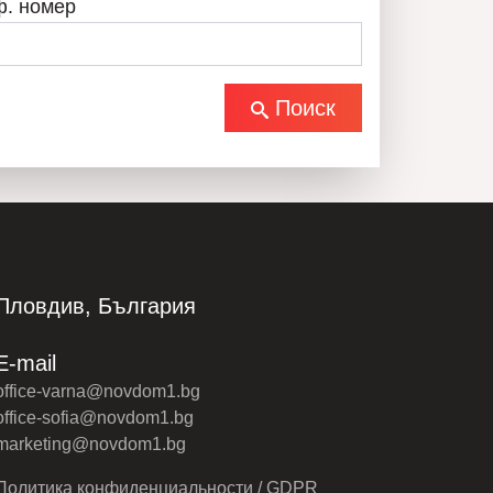
ф. номер
Поиск
Пловдив, България
E-mail
office-varna@novdom1.bg
office-sofia@novdom1.bg
marketing@novdom1.bg
Политика конфиденциальности / GDPR