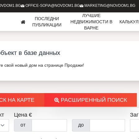
OVDOM1.BG
OFFICE-SOFIA@NOVDOM1.BG
MARKETING@NOVDOM1.BG
ЛУЧШИЕ
ПОСЛЕДНИ
НЕДВИЖИМОСТИ В
КАЛЬКУ
ПУБЛИКАЦИИ
ВАРНЕ
бъект в базе данных
те свой новый дом на странице Продажи!
К НА КАРТЕ
РАСШИРЕННЫЙ ПОИСК
кт
Цена €
За
от
до