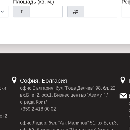
Площадь (кв. м.)
Ре
т
до
София, Болгария
ски
офис България, бул.”Гоце Делчев” 98, бл. 22,
вх.Б, ет.2, оф.1, Бизнес център “Азимут” /
сграда Крит/
+359 2 418 00 02
ет.2
офис Лидер, бул. “Ал. Малинов” 51, вх.Б, ет.3,
оф. Б3, бизнес център “Метро сити” /сграда