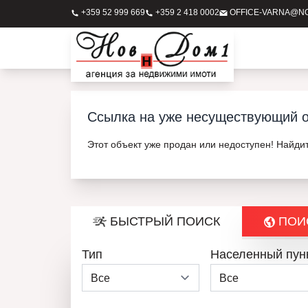
+359 52 999 669
+359 2 418 0002
OFFICE-VARNA@N
Ссылка на уже несуществующий о
Этот объект уже продан или недоступен! Найди
БЫСТРЫЙ ПОИСК
ПОИС
Тип
Населенный пун