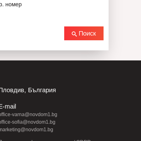
ф. номер
Поиск
Пловдив, България
E-mail
office-varna@novdom1.bg
office-sofia@novdom1.bg
marketing@novdom1.bg