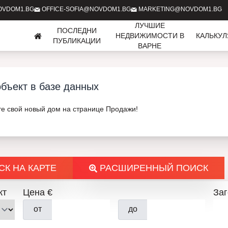
OVDOM1.BG
OFFICE-SOFIA@NOVDOM1.BG
MARKETING@NOVDOM1.BG
ЛУЧШИЕ
ПОСЛЕДНИ
НЕДВИЖИМОСТИ В
КАЛЬКУ
ПУБЛИКАЦИИ
ВАРНЕ
бъект в базе данных
те свой новый дом на странице Продажи!
К НА КАРТЕ
РАСШИРЕННЫЙ ПОИСК
кт
Цена €
За
от
до