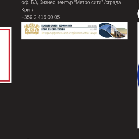
оф. Б3, бизнес център “Метро сити” /сграда
Крит/
+359 2 416 00 05