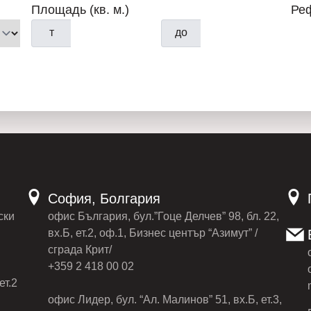
Площадь (кв. м.)
Ре
т
до
София, Болгария
ски
офис България, бул.”Гоце Делчев” 98, бл. 22,
вх.Б, ет.2, оф.1, Бизнес център “Азимут” /
сграда Крит/
+359 2 418 00 02
ет.2
офис Лидер, бул. “Ал. Малинов” 51, вх.Б, ет.3,