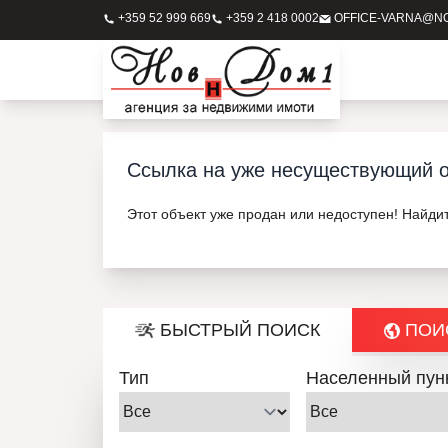
+359 52 999 669
+359 2 418 0002
OFFICE-VARNA@N
Ссылка на уже несуществующий о
Этот объект уже продан или недоступен! Найди
БЫСТРЫЙ ПОИСК
ПОИС
Тип
Населенный пун