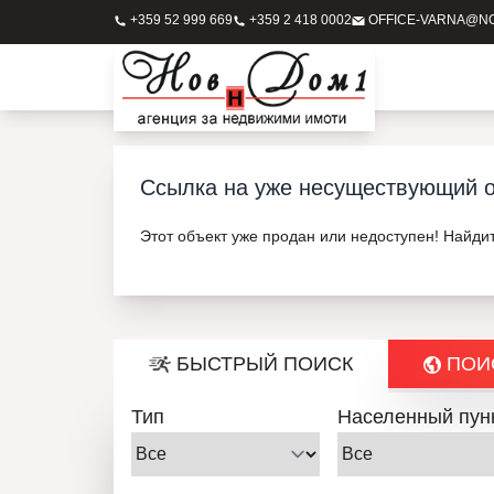
+359 52 999 669
+359 2 418 0002
OFFICE-VARNA@N
Ссылка на уже несуществующий о
Этот объект уже продан или недоступен! Найди
БЫСТРЫЙ ПОИСК
ПОИС
Тип
Населенный пун