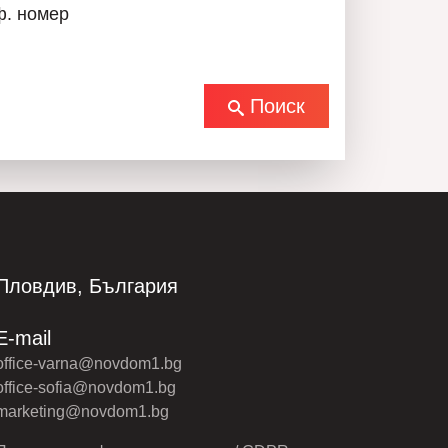
ф. номер
Поиск
Пловдив, България
E-mail
office-varna@novdom1.bg
office-sofia@novdom1.bg
marketing@novdom1.bg