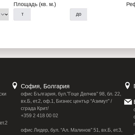
Площадь (кв. м.)
Ре
т
до
София, Болгария
ски
офис България, бул.”Гоце Делчев” 98, бл. 22,
вх.Б, ет.2, оф.1, Бизнес център “Азимут” /
сграда Крит/
+359 2 418 00 02
ет.2
офис Лидер, бул. “Ал. Малинов” 51, вх.Б, ет.3,