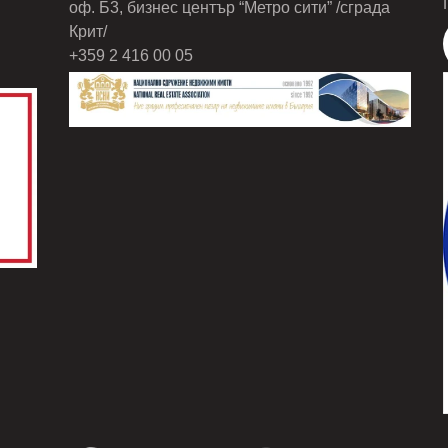
оф. Б3, бизнес център “Метро сити” /сграда
Крит/
+359 2 416 00 05