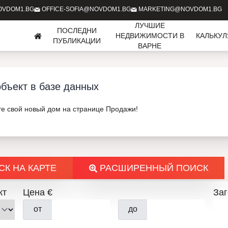
OVDOM1.BG
OFFICE-SOFIA@NOVDOM1.BG
MARKETING@NOVDOM1.BG
ЛУЧШИЕ
ПОСЛЕДНИ
НЕДВИЖИМОСТИ В
КАЛЬКУ
ПУБЛИКАЦИИ
ВАРНЕ
бъект в базе данных
те свой новый дом на странице Продажи!
К НА КАРТЕ
РАСШИРЕННЫЙ ПОИСК
кт
Цена €
За
от
до