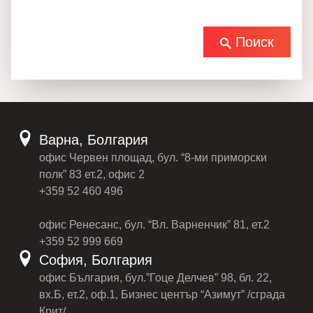
Поиск
Варна, Болгария
офис Червен площад, бул. “8-ми приморски
полк” 83 ет.2, офис 2
+359 52 460 496
офис Ренесанс, бул. “Вл. Варненчик” 81, ет.2
+359 52 999 669
София, Болгария
офис България, бул.”Гоце Делчев” 98, бл. 22,
вх.Б, ет.2, оф.1, Бизнес център “Азимут” /сграда
Крит/