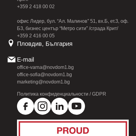
+359 2 418 00 02
офис Лидер, бул. “Ал. Малинов” 51, вх.Б, ет.3, оф.
Б3, бизнес център “Метро сити” /сграда Крит/
+359 2 416 00 05
Пловдив, България
E-mail
office-varna@novdom1.bg
office-sofia@novdom1.bg
marketing@novdom1.bg
Политика конфиденциальности / GDPR