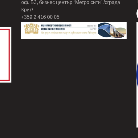
оф. Б3, бизнес център “Метро сити” /сграда
Крит/
+359 2 416 00 05