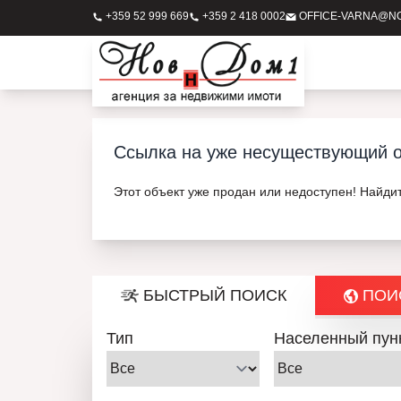
+359 52 999 669
+359 2 418 0002
OFFICE-VARNA@N
Ссылка на уже несуществующий о
Этот объект уже продан или недоступен! Найди
БЫСТРЫЙ ПОИСК
ПОИС
Тип
Населенный пун