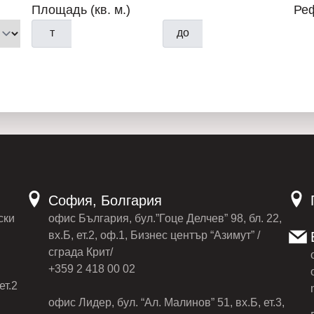
Площадь (кв. м.)
Ре
т
до
София, Болгария
ски
офис България, бул.”Гоце Делчев” 98, бл. 22,
вх.Б, ет.2, оф.1, Бизнес център “Азимут” /
сграда Крит/
+359 2 418 00 02
ет.2
офис Лидер, бул. “Ал. Малинов” 51, вх.Б, ет.3,