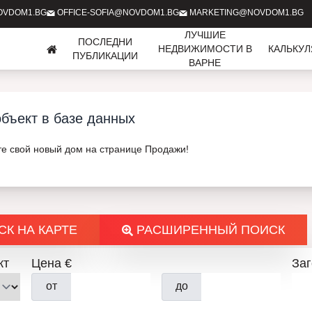
OVDOM1.BG
OFFICE-SOFIA@NOVDOM1.BG
MARKETING@NOVDOM1.BG
ЛУЧШИЕ
ПОСЛЕДНИ
НЕДВИЖИМОСТИ В
КАЛЬКУ
ПУБЛИКАЦИИ
ВАРНЕ
бъект в базе данных
те свой новый дом на странице Продажи!
К НА КАРТЕ
РАСШИРЕННЫЙ ПОИСК
кт
Цена €
За
от
до