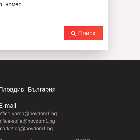
ф. номер
Поиск
Пловдив, България
E-mail
office-varna@novdom1.bg
office-sofia@novdom1.bg
marketing@novdom1.bg