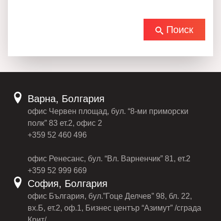
Поиск
Варна, Болгария
офис Червен площад, бул. “8-ми приморски
полк” 83 ет.2, офис 2
+359 52 460 496
офис Ренесанс, бул. “Вл. Варненчик” 81, ет.2
+359 52 999 669
София, Болгария
офис България, бул.”Гоце Делчев” 98, бл. 22,
вх.Б, ет.2, оф.1, Бизнес център “Азимут” /сграда
Крит/