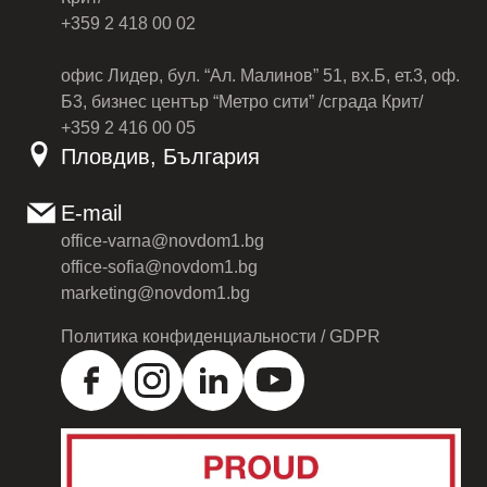
+359 2 418 00 02
офис Лидер, бул. “Ал. Малинов” 51, вх.Б, ет.3, оф.
Б3, бизнес център “Метро сити” /сграда Крит/
+359 2 416 00 05
Пловдив, България
E-mail
office-varna@novdom1.bg
office-sofia@novdom1.bg
marketing@novdom1.bg
Политика конфиденциальности / GDPR