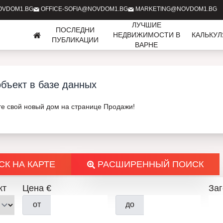
OVDOM1.BG
OFFICE-SOFIA@NOVDOM1.BG
MARKETING@NOVDOM1.BG
ЛУЧШИЕ
ПОСЛЕДНИ
НЕДВИЖИМОСТИ В
КАЛЬКУ
ПУБЛИКАЦИИ
ВАРНЕ
бъект в базе данных
те свой новый дом на странице Продажи!
К НА КАРТЕ
РАСШИРЕННЫЙ ПОИСК
кт
Цена €
За
от
до