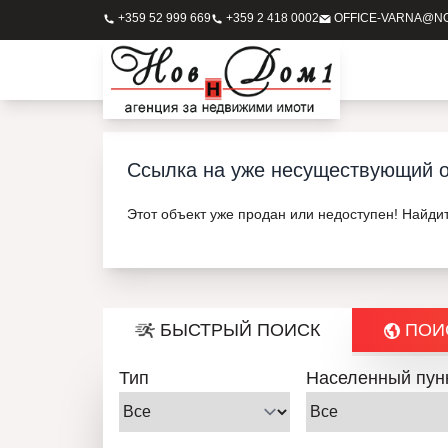
+359 52 999 669
+359 2 418 0002
OFFICE-VARNA@N
Ссылка на уже несуществующий о
Этот объект уже продан или недоступен! Найди
БЫСТРЫЙ ПОИСК
ПОИС
Тип
Населенный пун