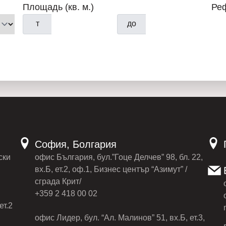
Площадь (кв. м.)
Ре
т
до
София, Болгария
ски
офис България, бул.”Гоце Делчев” 98, бл. 22,
вх.Б, ет.2, оф.1, Бизнес център “Азимут” /
сграда Крит/
+359 2 418 00 02
ет.2
офис Лидер, бул. “Ал. Малинов” 51, вх.Б, ет.3,