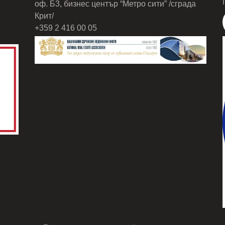
оф. Б3, бизнес център “Метро сити” /сграда
Крит/
+359 2 416 00 05