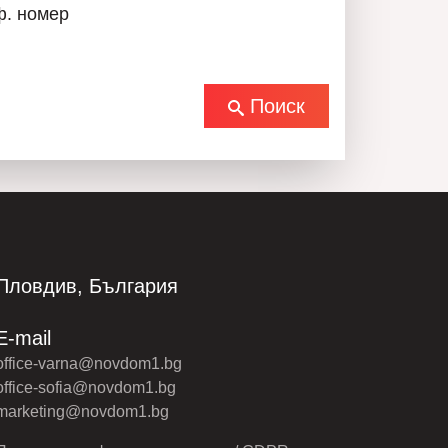
ф. номер
Поиск
Пловдив, България
E-mail
office-varna@novdom1.bg
office-sofia@novdom1.bg
marketing@novdom1.bg