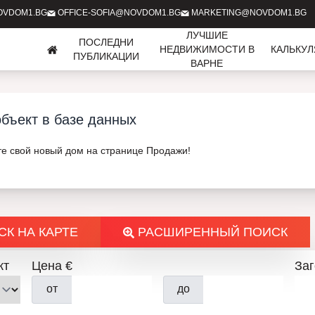
OVDOM1.BG
OFFICE-SOFIA@NOVDOM1.BG
MARKETING@NOVDOM1.BG
ЛУЧШИЕ
ПОСЛЕДНИ
НЕДВИЖИМОСТИ В
КАЛЬКУ
ПУБЛИКАЦИИ
ВАРНЕ
бъект в базе данных
те свой новый дом на странице Продажи!
К НА КАРТЕ
РАСШИРЕННЫЙ ПОИСК
кт
Цена €
За
от
до