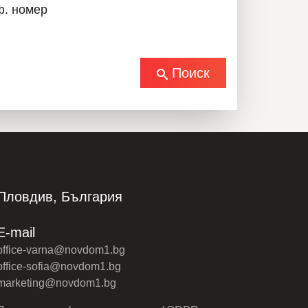
ф. номер
Поиск
Пловдив, България
E-mail
office-varna@novdom1.bg
office-sofia@novdom1.bg
marketing@novdom1.bg