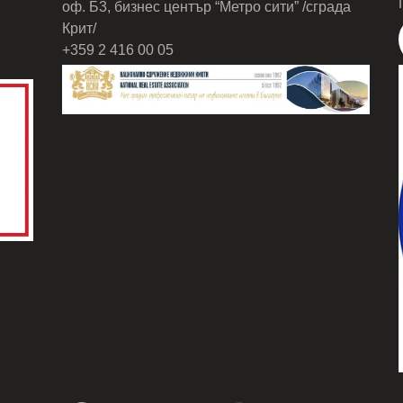
оф. Б3, бизнес център “Метро сити” /сграда
Крит/
+359 2 416 00 05