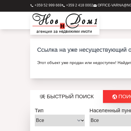
+359 52 999 669
+359 2 418 0002
OFFICE-VARNA@N
Ссылка на уже несуществующий о
Этот объект уже продан или недоступен! Найди
БЫСТРЫЙ ПОИСК
ПОИС
Тип
Населенный пун