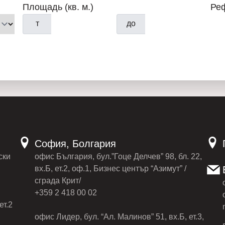
Площадь (кв. м.)
Ре
т
до
София, Болгария
ски
офис България, бул.”Гоце Делчев” 98, бл. 22,
вх.Б, ет.2, оф.1, Бизнес център “Азимут” /
сграда Крит/
+359 2 418 00 02
ет.2
офис Лидер, бул. “Ал. Малинов” 51, вх.Б, ет.3,