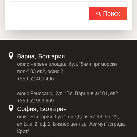
Поиск
Варна, Болгария
офис Червен площад, бул. “8-ми приморски
полк” 83 ет.2, офис 2
+359 52 460 496
офис Ренесанс, бул. “Вл. Варненчик” 81, ет.2
+359 52 999 669
София, Болгария
офис България, бул.”Гоце Делчев” 98, бл. 22,
вх.Б, ет.2, оф.1, Бизнес център “Азимут” /сграда
Крит/