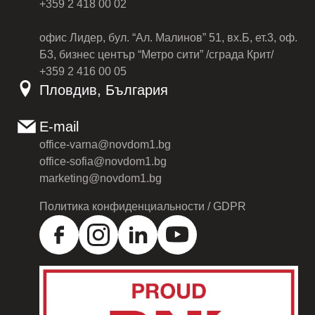
+359 2 418 00 02
офис Лидер, бул. “Ал. Малинов” 51, вх.Б, ет.3, оф.
Б3, бизнес център “Метро сити” /сграда Крит/
+359 2 416 00 05
Пловдив, България
E-mail
office-varna@novdom1.bg
office-sofia@novdom1.bg
marketing@novdom1.bg
Политика конфиденциальности / GDPR