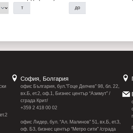
т
до
София, Болгария
ски
офис България, бул.”Гоце Делчев” 98, бл. 22,
вх.Б, ет.2, оф.1, Бизнес център “Азимут” /
сграда Крит/
+359 2 418 00 02
ет.2
офис Лидер, бул. “Ал. Малинов” 51, вх.Б, ет.3,
оф. Б3, бизнес център “Метро сити” /сграда