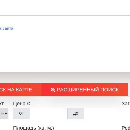
а сайта
С
К НА КАРТЕ
РАСШИРЕННЫЙ ПОИСК
кт
Цена €
За
от
до
Площадь (кв. м.)
Ре