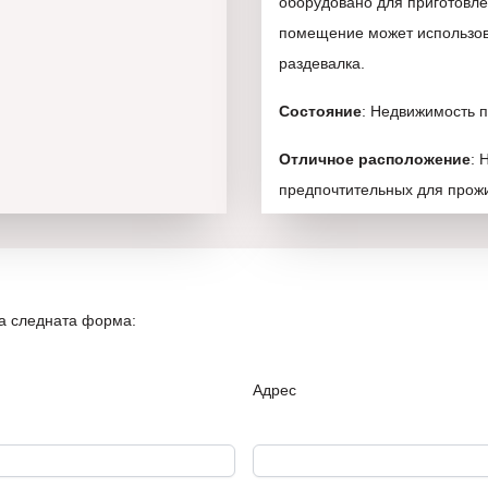
оборудовано для приготовле
помещение может использоват
раздевалка.
Состояние
: Недвижимость 
Отличное расположение
: 
предпочтительных для прожи
Легкий и быстрый доступ к 
административным учрежден
автобусным остановкам, дет
супермаркетам, косметическ
на следната форма:
достопримечательностям.
Адрес
Строительство
:
Панельн
Дополнительно
: Один курс
перевезти ваши вещи, а та