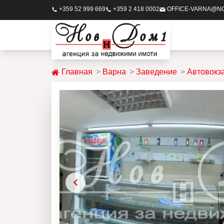
+359 52 999 669
+359 2 418 0002
OFFICE-VARNA@N
Главная
Варна
Заведение
Автовокз