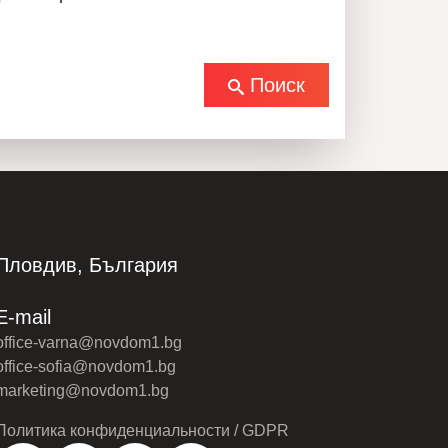
Поиск
Пловдив, България
E-mail
office-varna@novdom1.bg
office-sofia@novdom1.bg
marketing@novdom1.bg
Политика конфиденциальности / GDPR