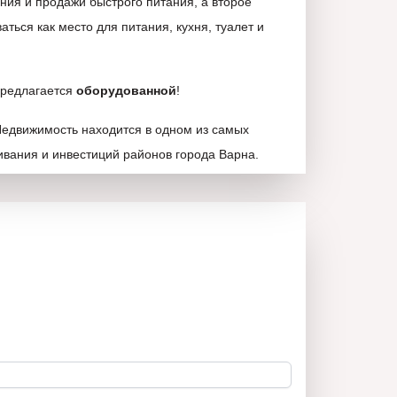
ния и продажи быстрого питания, а второе
ься как место для питания, кухня, туалет и
предлагается
оборудованной
!
Недвижимость находится в одном из самых
вания и инвестиций районов города Варна.
основным дорожным артериям,
иям, банкам, школам, детским садам,
ским площадкам, аптекам, торговым центрам,
им студиям, заведениям и туристическим
ый
жилой блок.
 в пределах города с грузовиком, если вам нужно
кже освещение вашего
НОВОГО ДОМА
в