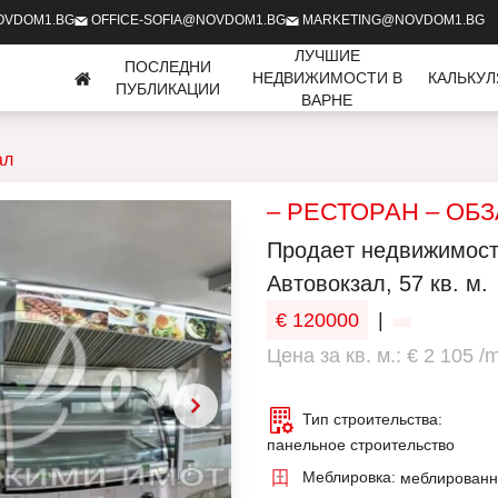
OVDOM1.BG
OFFICE-SOFIA@NOVDOM1.BG
MARKETING@NOVDOM1.BG
ЛУЧШИЕ
ПОСЛЕДНИ
НЕДВИЖИМОСТИ В
КАЛЬКУ
ПУБЛИКАЦИИ
ВАРНЕ
ал
– РЕСТОРАН – ОБ
Продаeт недвижимость
Автовокзал, 57 кв. м.
€ 120000
|
Цена за кв. м.: € 2 105 /
Тип строительства:
панельное строительство
Меблировка:
меблирован