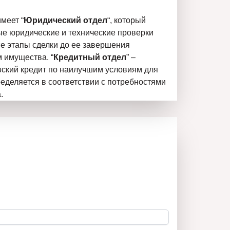
имеет “
Юридический отдел
“, который
е юридические и технические проверки
се этапы сделки до ее завершения
 имущества. “
Кредитный отдел
” –
вский кредит по наилучшим условиям для
ределяется в соответствии с потребностями
.
чшее на рынке!
е Новый Дом 1 в следующем видео:
m/watch?v=aST9DQHE8nM