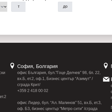
т
до
София, Болгария
ски
офис България, бул.”Гоце Делчев” 98, бл. 22,
вх.Б, ет.2, оф.1, Бизнес център “Азимут” /
сграда Крит/
+359 2 418 00 02
ет.2
офис Лидер, бул. “Ал. Малинов” 51, вх.Б, ет.3,
оф. Б3, бизнес център “Метро сити” /сграда