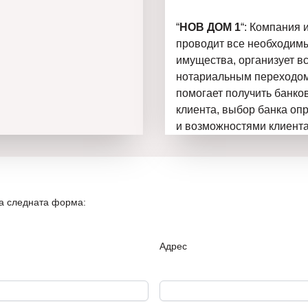
“
НОВ ДОМ 1
“: Компания 
проводит все необходимы
имущества, организует в
нотариальным переходом
помогает получить банко
клиента, выбор банка оп
и возможностями клиента
Новый Дом 1 – всегда лу
Узнайте больше о проект
на следната форма:
https://www.youtube.co
Адрес