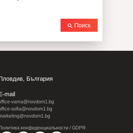
Поиск
Пловдив, България
E-mail
office-varna@novdom1.bg
office-sofia@novdom1.bg
marketing@novdom1.bg
Политика конфиденциальности / GDPR