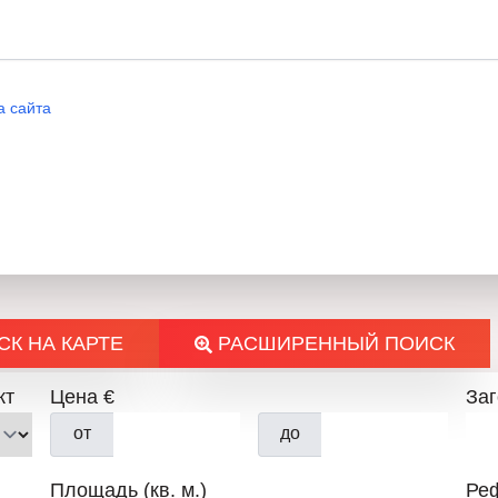
а сайта
К НА КАРТЕ
РАСШИРЕННЫЙ ПОИСК
кт
Цена €
За
от
до
Площадь (кв. м.)
Ре