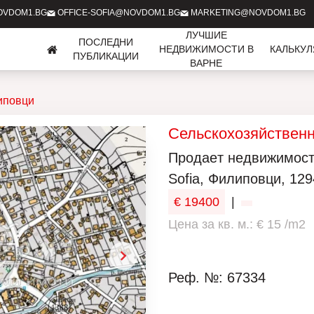
OVDOM1.BG
OFFICE-SOFIA@NOVDOM1.BG
MARKETING@NOVDOM1.BG
ЛУЧШИЕ
ПОСЛЕДНИ
НЕДВИЖИМОСТИ В
КАЛЬКУ
ПУБЛИКАЦИИ
ВАРНЕ
иповци
Сельскохозяйствен
Продаeт недвижимость
Sofia, Филиповци, 129
€ 19400
|
Цена за кв. м.: € 15 /m2
Реф. №: 67334