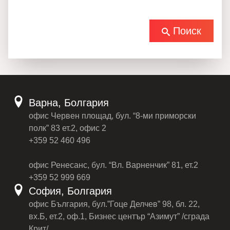
Поиск
Варна, Болгария
офис Червен площад, бул. “8-ми приморски
полк” 83 ет.2, офис 2
+359 52 460 496
офис Ренесанс, бул. “Вл. Варненчик” 81, ет.2
+359 52 999 669
София, Болгария
офис България, бул.”Гоце Делчев” 98, бл. 22,
вх.Б, ет.2, оф.1, Бизнес център “Азимут” /сграда
Крит/