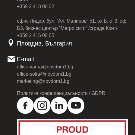
+359 2 418 00 02
офис Лидер, бул. “Ал. Малинов” 51, вх.Б, ет.3, оф.
Б3, бизнес център “Метро сити” /сграда Крит/
+359 2 416 00 05
Пловдив, България
E-mail
office-varna@novdom1.bg
office-sofia@novdom1.bg
marketing@novdom1.bg
Политика конфиденциальности / GDPR