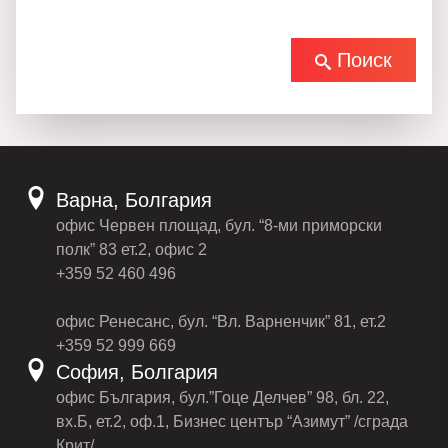
Поиск
Варна, Болгария
офис Червен площад, бул. “8-ми приморски
полк” 83 ет.2, офис 2
+359 52 460 496
офис Ренесанс, бул. “Вл. Варненчик” 81, ет.2
+359 52 999 669
София, Болгария
офис България, бул.”Гоце Делчев” 98, бл. 22,
вх.Б, ет.2, оф.1, Бизнес център “Азимут” /сграда
Крит/