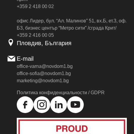
+359 2 418 00 02
офис Лидер, бул. “Ал. Малинов” 51, вх.Б, ет.3, оф.
Б3, бизнес център “Метро сити” /сграда Крит/
+359 2 416 00 05
Пловдив, България
E-mail
office-varna@novdom1.bg
office-sofia@novdom1.bg
marketing@novdom1.bg
Политика конфиденциальности / GDPR