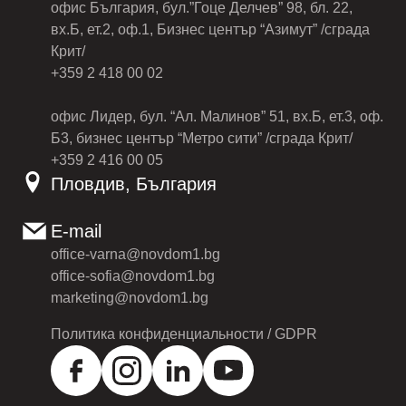
офис България, бул.”Гоце Делчев” 98, бл. 22,
вх.Б, ет.2, оф.1, Бизнес център “Азимут” /сграда
Крит/
+359 2 418 00 02
офис Лидер, бул. “Ал. Малинов” 51, вх.Б, ет.3, оф.
Б3, бизнес център “Метро сити” /сграда Крит/
+359 2 416 00 05
Пловдив, България
E-mail
office-varna@novdom1.bg
office-sofia@novdom1.bg
marketing@novdom1.bg
Политика конфиденциальности / GDPR