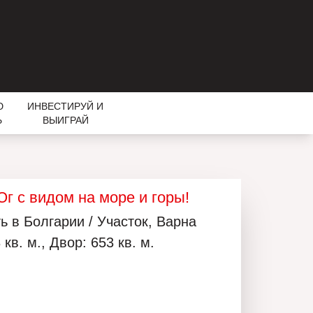
Ю
ИНВЕСТИРУЙ И
Ь
ВЫИГРАЙ
г с видом на море и горы!
 в Болгарии / Участок, Варна
кв. м., Двор: 653 кв. м.