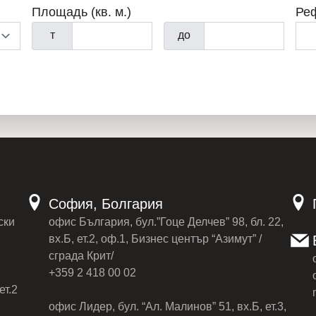
Площадь (кв. м.)
Ре
т
до
София, Болгария
ски
офис България, бул.”Гоце Делчев” 98, бл. 22,
вх.Б, ет.2, оф.1, Бизнес център “Азимут” /
сграда Крит/
+359 2 418 00 02
ет.2
офис Лидер, бул. “Ал. Малинов” 51, вх.Б, ет.3,