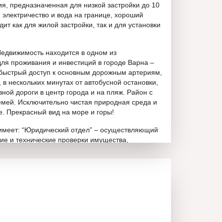
я, предназначенная для низкой застройки до 10
 электричество и вода на границе, хороший
ит как для жилой застройки, так и для установки
Недвижимость находится в одном из
ля проживания и инвестиций в городе Варна –
 быстрый доступ к основным дорожным артериям,
, в нескольких минутах от автобусной остановки,
вной дороги в центр города и на пляж. Район с
мей. Исключительно чистая природная среда и
е. Прекрасный вид на море и горы!
меет: “Юридический отдел” – осуществляющий
ие и технические проверки имущества,
елки до ее завершения нотариальным переходом
л” – помогающий получить банковский кредит на
ента, выбор банка определяется в соответствии с
ями клиента. “Строительно-ремонтный отдел” –
онт вашего жилья под ключ по наиболее
.
сти”: Магдалена Велчева – 0895 55 15 16