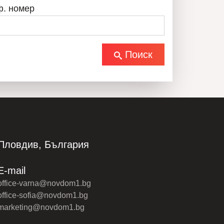
ф. номер
Поиск
Пловдив, България
E-mail
office-varna@novdom1.bg
office-sofia@novdom1.bg
marketing@novdom1.bg