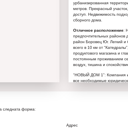
урбанизированная территори
метров. Прекрасный участок,
доступ. Недвижимость подход
сборного дома.
Отличное расположение
: 
предпочтительных районов д
район Боровец Юг. Легкий и
всего в 10 км от “Катедралы”
продуктового магазина и гла
постоянным проживанием се
воздух, тишина и спокойстви
“НОВЫЙ ДОМ 1”: Компания и
все необходимые юридическ
организующий все этапы сд
имущества. “Кредитный отде
наилучших условиях для кли
потребностями и возможност
на следната форма:
обеспечивающий полный рем
выгодным условиям и ценам
Адрес
“Консультант по недвижимо