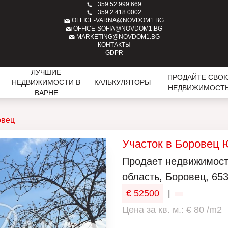
+359 52 999 669
+359 2 418 0002
OFFICE-VARNA@NOVDOM1.BG
OFFICE-SOFIA@NOVDOM1.BG
MARKETING@NOVDOM1.BG
КОНТАКТЫ
GDPR
ЛУЧШИЕ
ПРОДАЙТЕ СВО
НЕДВИЖИМОСТИ В
КАЛЬКУЛЯТОРЫ
НЕДВИЖИМОСТ
ВАРНЕ
овец
Участок в Боровец Ю
Продаeт недвижимость
область, Боровец, 653 
€ 52500
|
Цена за кв. м.: € 80 /m2