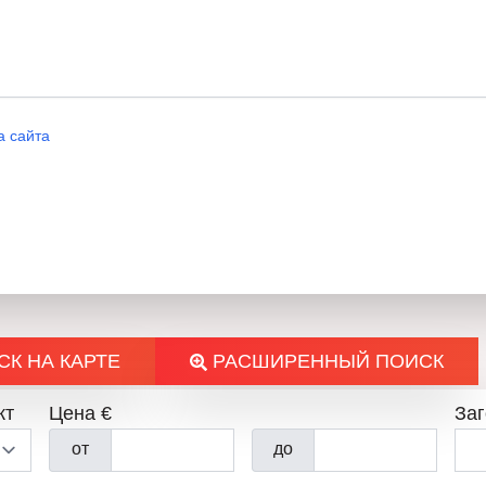
С
а сайта
К НА КАРТЕ
РАСШИРЕННЫЙ ПОИСК
кт
Цена €
За
от
до