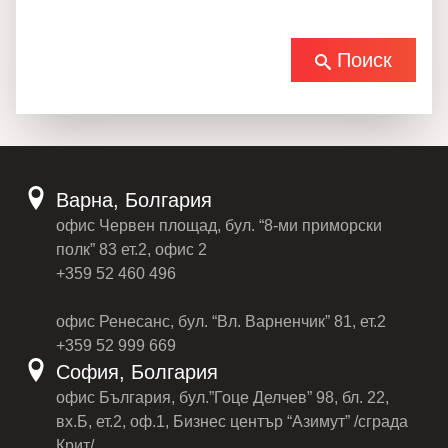
Поиск
Варна, Болгария
офис Червен площад, бул. “8-ми приморски
полк” 83 ет.2, офис 2
+359 52 460 496
офис Ренесанс, бул. “Вл. Варненчик” 81, ет.2
+359 52 999 669
София, Болгария
офис България, бул.”Гоце Делчев” 98, бл. 22,
вх.Б, ет.2, оф.1, Бизнес център “Азимут” /сграда
Крит/