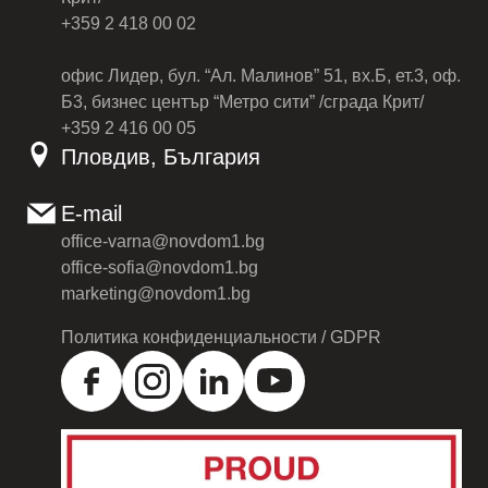
+359 2 418 00 02
офис Лидер, бул. “Ал. Малинов” 51, вх.Б, ет.3, оф.
Б3, бизнес център “Метро сити” /сграда Крит/
+359 2 416 00 05
Пловдив, България
E-mail
office-varna@novdom1.bg
office-sofia@novdom1.bg
marketing@novdom1.bg
Политика конфиденциальности / GDPR