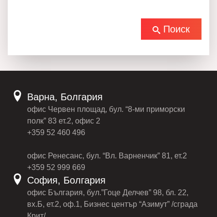
Поиск
Варна, Болгария
офис Червен площад, бул. “8-ми приморски
полк” 83 ет.2, офис 2
+359 52 460 496
офис Ренесанс, бул. “Вл. Варненчик” 81, ет.2
+359 52 999 669
София, Болгария
офис България, бул.”Гоце Делчев” 98, бл. 22,
вх.Б, ет.2, оф.1, Бизнес център “Азимут” /сграда
Крит/