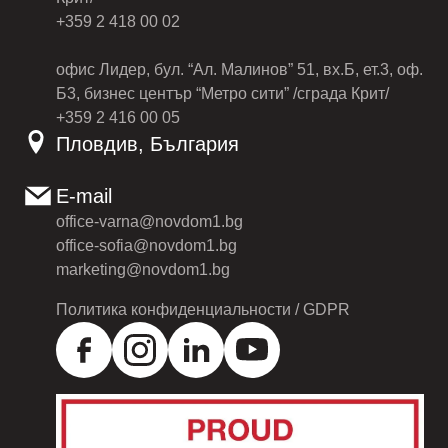
+359 2 418 00 02
офис Лидер, бул. “Ал. Малинов” 51, вх.Б, ет.3, оф.
Б3, бизнес център “Метро сити” /сграда Крит/
+359 2 416 00 05
Пловдив, България
E-mail
office-varna@novdom1.bg
office-sofia@novdom1.bg
marketing@novdom1.bg
Политика конфиденциальности / GDPR