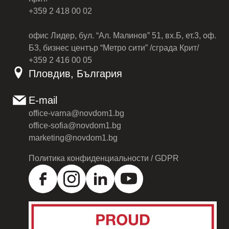
+359 2 418 00 02
офис Лидер, бул. “Ал. Малинов” 51, вх.Б, ет.3, оф.
Б3, бизнес център “Метро сити” /сграда Крит/
+359 2 416 00 05
Пловдив, България
E-mail
office-varna@novdom1.bg
office-sofia@novdom1.bg
marketing@novdom1.bg
Политика конфиденциальности / GDPR