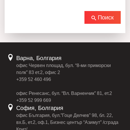
Поиск
Варна, Болгария
офис Червен площад, бул. “8-ми приморски
полк” 83 ет.2, офис 2
+359 52 460 496
офис Ренесанс, бул. “Вл. Варненчик” 81, ет.2
+359 52 999 669
София, Болгария
офис България, бул.”Гоце Делчев” 98, бл. 22,
вх.Б, ет.2, оф.1, Бизнес център “Азимут” /сграда
Крит/