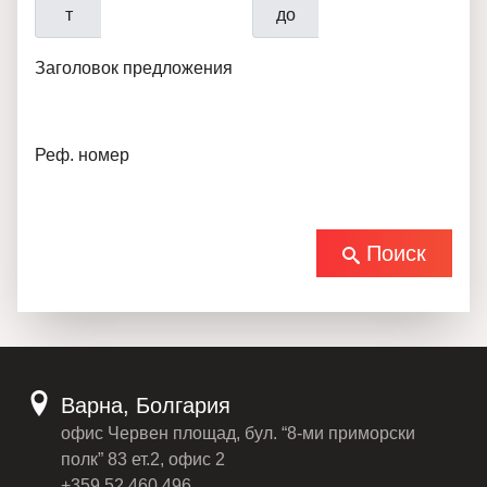
т
до
Заголовок предложения
Реф. номер
Поиск
Варна, Болгария
офис Червен площад, бул. “8-ми приморски
полк” 83 ет.2, офис 2
+359 52 460 496