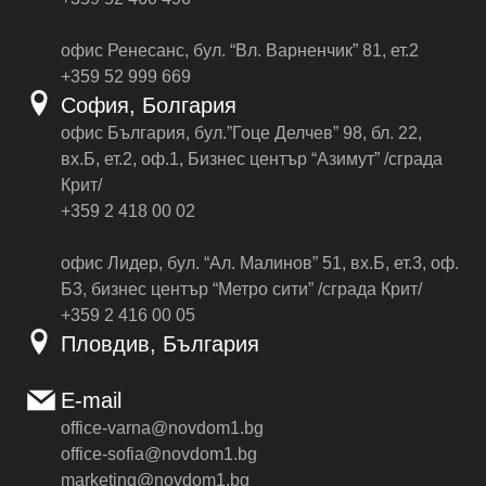
офис Ренесанс, бул. “Вл. Варненчик” 81, ет.2
+359 52 999 669
София, Болгария
офис България, бул.”Гоце Делчев” 98, бл. 22,
вх.Б, ет.2, оф.1, Бизнес център “Азимут” /сграда
Крит/
+359 2 418 00 02
офис Лидер, бул. “Ал. Малинов” 51, вх.Б, ет.3, оф.
Б3, бизнес център “Метро сити” /сграда Крит/
+359 2 416 00 05
Пловдив, България
E-mail
office-varna@novdom1.bg
office-sofia@novdom1.bg
marketing@novdom1.bg