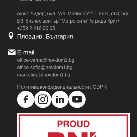
офис Лидер, бул. “Ал. Малинов” 51, вх.Б, ет.3, оф.
Б3, бизнес център “Метро сити” /сграда Крит/
+359 2 416 00 05
Пловдив, България
E-mail
office-varna@novdom1.bg
office-sofia@novdom1.bg
marketing@novdom1.bg
Политика конфиденциальности / GDPR