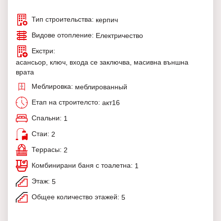
Тип строительства:
керпич
Видове отопление:
Електричество
Екстри:
асансьор, ключ, входа се заключва, масивна външна
врата
Меблировка:
меблированный
Етап на строителсто:
акт16
Спальни:
1
Стаи:
2
Террасы:
2
Комбинирани баня с тоалетна:
1
Этаж:
5
Общее количество этажей:
5