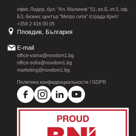
офис Лидер, бул. “Ал. Малинов” 51, вх.Б, ет.3, оф.
Б3, бизнес център “Метро сити” /сграда Крит/
+359 2 416 00 05
Пловдив, България
E-mail
office-varna@novdom1.bg
office-sofia@novdom1.bg
marketing@novdom1.bg
Политика конфиденциальности / GDPR