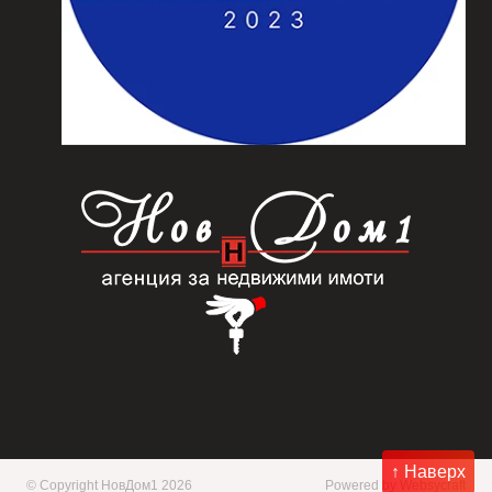
↑ Наверх
© Copyright НовДом1 2026
Powered by
Websycraft