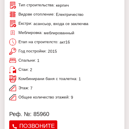
Тип строительства:
керпич
Видове отопление:
Електричество
Екстри:
асансьор, входа се заключва
Меблировка:
меблированный
Етап на строителсто:
акт16
Год постройки:
2015
Спальни:
1
Стаи:
2
Комбинирани баня с тоалетна:
1
Этаж:
7
Общее количество этажей:
9
Реф. №: 85960
ПОЗВОНИТЕ