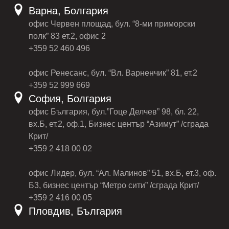
Варна, Болгария
офис Червен площад, бул. “8-ми приморски
полк” 83 ет.2, офис 2
+359 52 460 496
офис Ренесанс, бул. “Вл. Варненчик” 81, ет.2
+359 52 999 669
София, Болгария
офис България, бул.”Гоце Делчев” 98, бл. 22,
вх.Б, ет.2, оф.1, Бизнес център “Азимут” /сграда
Крит/
+359 2 418 00 02
офис Лидер, бул. “Ал. Малинов” 51, вх.Б, ет.3, оф.
Б3, бизнес център “Метро сити” /сграда Крит/
+359 2 416 00 05
Пловдив, България