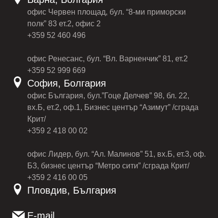
офис Червен площад, бул. “8-ми приморски
полк” 83 ет.2, офис 2
+359 52 460 496
офис Ренесанс, бул. “Вл. Варненчик” 81, ет.2
+359 52 999 669
София, Болгария
офис България, бул.”Гоце Делчев” 98, бл. 22,
вх.Б, ет.2, оф.1, Бизнес център “Азимут” /сграда
Крит/
+359 2 418 00 02
офис Лидер, бул. “Ал. Малинов” 51, вх.Б, ет.3, оф.
Б3, бизнес център “Метро сити” /сграда Крит/
+359 2 416 00 05
Пловдив, България
E-mail