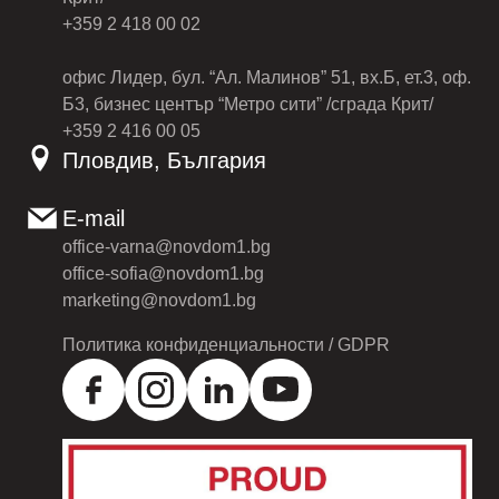
+359 2 418 00 02
офис Лидер, бул. “Ал. Малинов” 51, вх.Б, ет.3, оф.
Б3, бизнес център “Метро сити” /сграда Крит/
+359 2 416 00 05
Пловдив, България
E-mail
office-varna@novdom1.bg
office-sofia@novdom1.bg
marketing@novdom1.bg
Политика конфиденциальности / GDPR