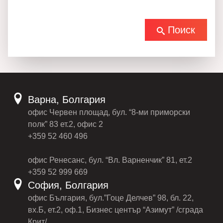
Поиск
Варна, Болгария
офис Червен площад, бул. “8-ми приморски
полк” 83 ет.2, офис 2
+359 52 460 496
офис Ренесанс, бул. “Вл. Варненчик” 81, ет.2
+359 52 999 669
София, Болгария
офис България, бул.”Гоце Делчев” 98, бл. 22,
вх.Б, ет.2, оф.1, Бизнес център “Азимут” /сграда
Крит/