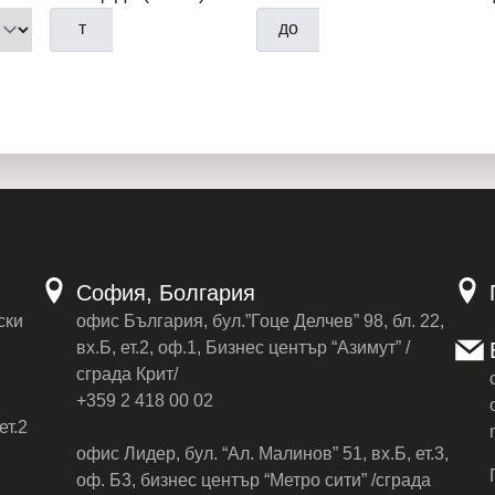
т
до
София, Болгария
ски
офис България, бул.”Гоце Делчев” 98, бл. 22,
вх.Б, ет.2, оф.1, Бизнес център “Азимут” /
сграда Крит/
+359 2 418 00 02
ет.2
офис Лидер, бул. “Ал. Малинов” 51, вх.Б, ет.3,
оф. Б3, бизнес център “Метро сити” /сграда