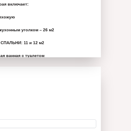
рая включает:
рихожую
кухонным уголком – 26 м2
СПАЛЬНИ: 11 и 12 м2
рая ванная с туалетом
и спальней
 НОВОМ состоянии, в ней никто не жил ни
 видите на фотографиях.