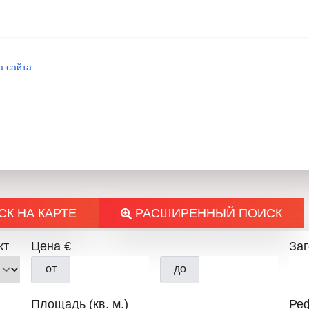
Телефон – каждый день с 8:
а сайта
Whatsapp – круглосуточно:
Viber – Круглосуточно: 089
Telegram: 0894 555 640
Messenger: Павел Петров
К НА КАРТЕ
РАСШИРЕННЫЙ ПОИСК
кт
Цена €
За
от
до
Площадь (кв. м.)
Ре