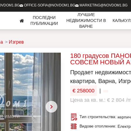
OVDOM1.BG
OFFICE-SOFIA@NOVDOM1.BG
MARKETING@NOVDOM1.BG
ЛУЧШИЕ
ПОСЛЕДНИ
НЕДВИЖИМОСТИ В
КАЛЬКУ
ПУБЛИКАЦИИ
ВАРНЕ
ра
Изгрев
180 градусов ПАНО
СОВСЕМ НОВЫЙ АКТ
Продаeт недвижимость
квартира, Варна, Изгре
€ 258000
|
Цена за кв. м.: € 2 804 /
Тип строительства:
керпич
Видове отопление:
Електр