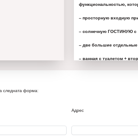
функциональностью, кото
– просторную входную п
– солнечную ГОСТИНУЮ с 
– две большие отдельные 
– ванная с туалетом + вто
– терраса перед гостиной 
на следната форма:
Адрес
Квартира сдается в ЧИСТО
дня. Вы покупаете то, что