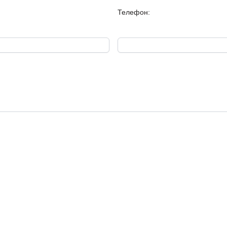
Телефон:
Все комнаты ориентирова
180-градусный ПАНОРАМНЫ
т.д.
В распоряжении владельц
помещение.
Если у вас есть вопросы,
просмотр: