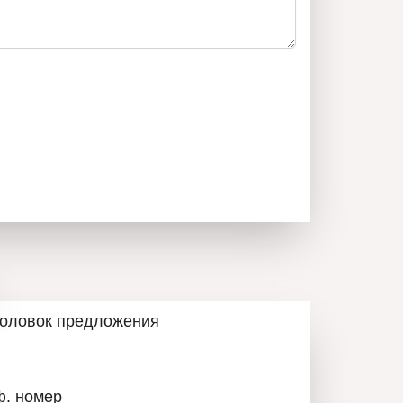
30 до 22:30 – 0894 555 640
 0894 555 640
4 555 640
головок предложения
ф. номер