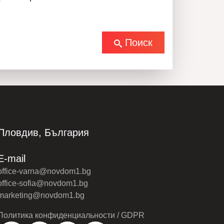
ПАВЕЛ ПЕТРОВ
Поиск
0894555640
ПОЗВОНИТЕ
ВСЕ ОБЪЯВЛЕНИЯ
Пловдив, България
E-mail
office-varna@novdom1.bg
office-sofia@novdom1.bg
marketing@novdom1.bg
Политика конфиденциальности / GDPR