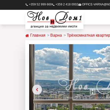
+359 52 999 669
+359 2 418 0002
OFFICE-VARNA@N
Главная
Варна
Трёхкомнатная кварти