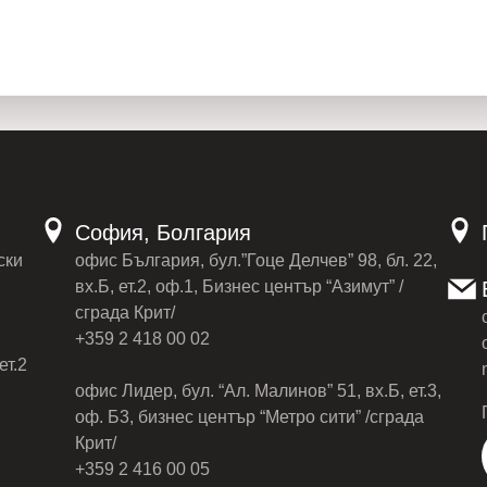
София, Болгария
ски
офис България, бул.”Гоце Делчев” 98, бл. 22,
вх.Б, ет.2, оф.1, Бизнес център “Азимут” /
сграда Крит/
+359 2 418 00 02
ет.2
офис Лидер, бул. “Ал. Малинов” 51, вх.Б, ет.3,
оф. Б3, бизнес център “Метро сити” /сграда
Крит/
+359 2 416 00 05