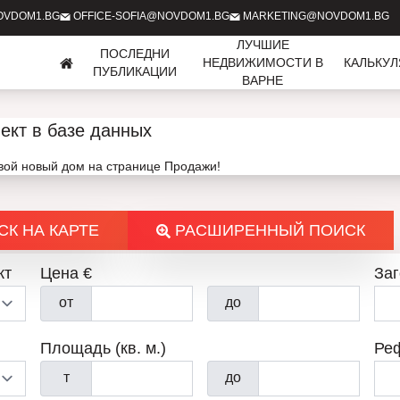
OVDOM1.BG
OFFICE-SOFIA@NOVDOM1.BG
MARKETING@NOVDOM1.BG
ЛУЧШИЕ
ПОСЛЕДНИ
НЕДВИЖИМОСТИ В
КАЛЬКУ
ПУБЛИКАЦИИ
ВАРНЕ
ект в базе данных
свой новый дом на странице Продажи!
К НА КАРТЕ
РАСШИРЕННЫЙ ПОИСК
кт
Цена €
За
от
до
Площадь (кв. м.)
Ре
т
до