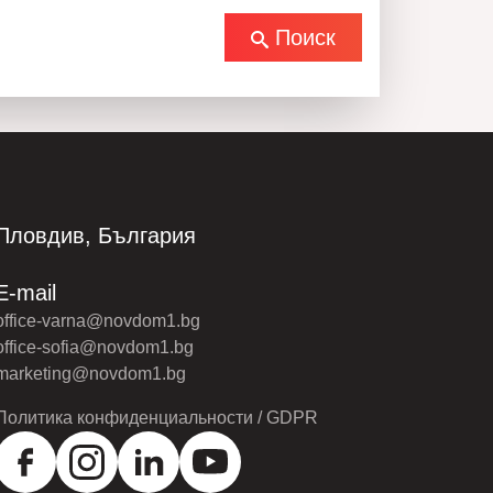
Поиск
Пловдив, България
E-mail
office-varna@novdom1.bg
office-sofia@novdom1.bg
marketing@novdom1.bg
Политика конфиденциальности / GDPR