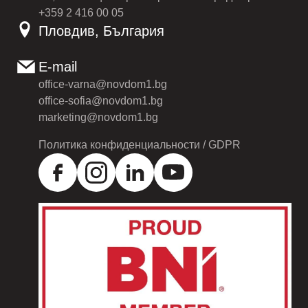
+359 2 416 00 05
Пловдив, България
E-mail
office-varna@novdom1.bg
office-sofia@novdom1.bg
marketing@novdom1.bg
Политика конфиденциальности / GDPR