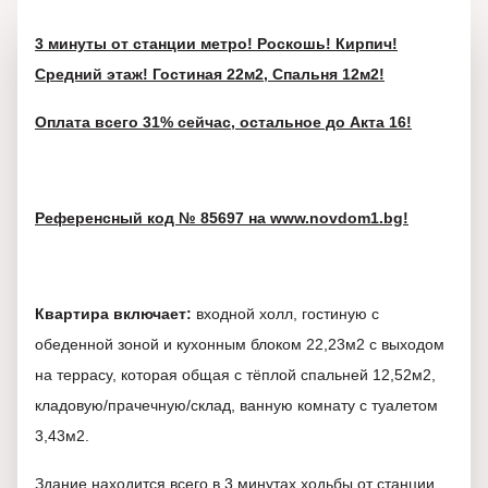
3 минуты от станции метро! Роскошь! Кирпич!
Средний этаж! Гостиная 22м2, Спальня 12м2!
Оплата всего 31% сейчас, остальное до Акта 16!
Референсный код № 85697 на www.novdom1.bg!
Квартира включает:
входной холл, гостиную с
обеденной зоной и кухонным блоком 22,23м2 с выходом
на террасу, которая общая с тёплой спальней 12,52м2,
кладовую/прачечную/склад, ванную комнату с туалетом
3,43м2.
Здание находится всего в 3 минутах ходьбы от станции