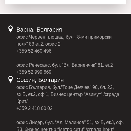
Варна, Болгария
офис Червен площад, бул. “8-ми приморски
полк” 83 ет.2, офис 2
+359 52 460 496
офис Ренесанс, бул. “Вл. Варненчик” 81, ет.2
+359 52 999 669
София, Болгария
офис България, бул.”Гоце Делчев” 98, бл. 22,
вх.Б, ет.2, оф.1, Бизнес център “Азимут” /сграда
Крит/
+359 2 418 00 02
офис Лидер, бул. “Ал. Малинов” 51, вх.Б, ет.3, оф.
Б3, бизнес център “Метро сити” /сграда Крит/