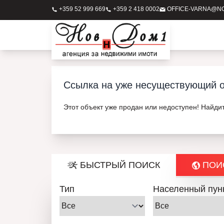
+359 52 999 669
+359 2 418 0002
OFFICE-VARNA@N
Ссылка на уже несуществующий о
Этот объект уже продан или недоступен! Найди
БЫСТРЫЙ ПОИСК
ПОИС
Тип
Населенный пун