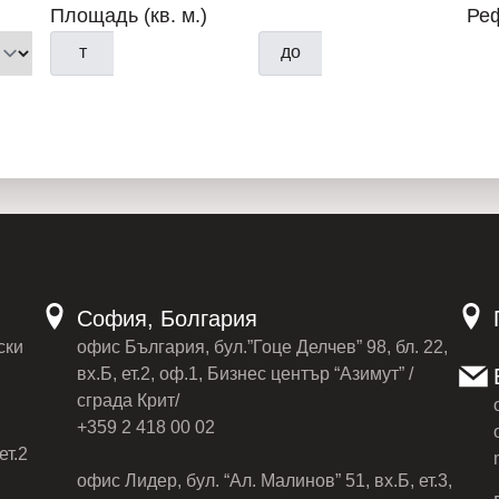
Площадь (кв. м.)
Ре
т
до
София, Болгария
ски
офис България, бул.”Гоце Делчев” 98, бл. 22,
вх.Б, ет.2, оф.1, Бизнес център “Азимут” /
сграда Крит/
+359 2 418 00 02
ет.2
офис Лидер, бул. “Ал. Малинов” 51, вх.Б, ет.3,