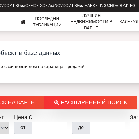
OVDOM1.BG
OFFICE-SOFIA@NOVDOM1.BG
MARKETING@NOVDOM1.BG
ЛУЧШИЕ
ПОСЛЕДНИ
НЕДВИЖИМОСТИ В
КАЛЬКУ
ПУБЛИКАЦИИ
ВАРНЕ
бъект в базе данных
те свой новый дом на странице Продажи!
К НА КАРТЕ
РАСШИРЕННЫЙ ПОИСК
кт
Цена €
За
от
до