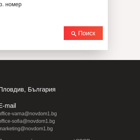
ф. номер
Поиск
Пловдив, България
E-mail
office-varna@novdom1.bg
office-sofia@novdom1.bg
marketing@novdom1.bg