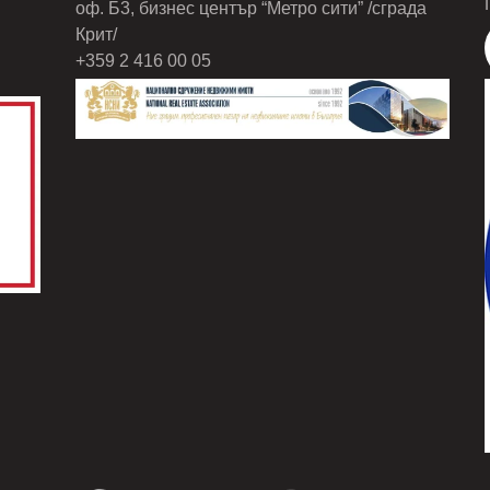
оф. Б3, бизнес център “Метро сити” /сграда
Крит/
+359 2 416 00 05