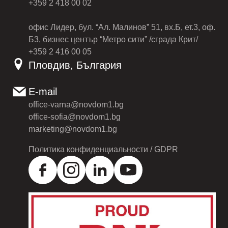
+359 2 418 00 02
офис Лидер, бул. “Ал. Малинов” 51, вх.Б, ет.3, оф.
Б3, бизнес център “Метро сити” /сграда Крит/
+359 2 416 00 05
Пловдив, България
E-mail
office-varna@novdom1.bg
office-sofia@novdom1.bg
marketing@novdom1.bg
Политика конфиденциальности / GDPR