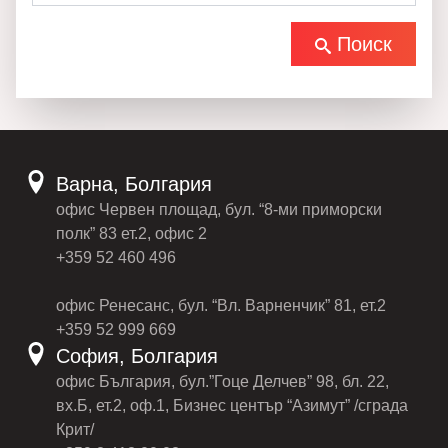
Поиск
Варна, Болгария
офис Червен площад, бул. “8-ми приморски
полк” 83 ет.2, офис 2
+359 52 460 496
офис Ренесанс, бул. “Вл. Варненчик” 81, ет.2
+359 52 999 669
София, Болгария
офис България, бул.”Гоце Делчев” 98, бл. 22,
вх.Б, ет.2, оф.1, Бизнес център “Азимут” /сграда
Крит/