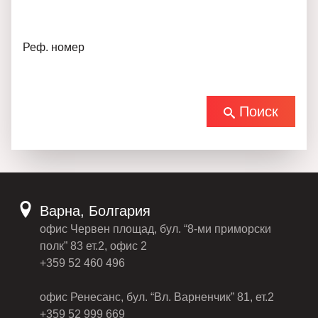
Реф. номер
Поиск
Варна, Болгария
офис Червен площад, бул. “8-ми приморски
полк” 83 ет.2, офис 2
+359 52 460 496
офис Ренесанс, бул. “Вл. Варненчик” 81, ет.2
+359 52 999 669