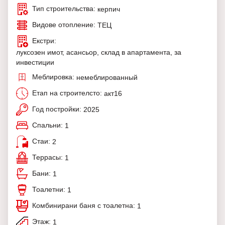
Тип строительства:
керпич
Видове отопление:
ТЕЦ
Екстри:
луксозен имот, асансьор, склад в апартамента, за
инвестиции
Меблировка:
немеблированный
Етап на строителсто:
акт16
Год постройки:
2025
Спальни:
1
Стаи:
2
Террасы:
1
Бани:
1
Тоалетни:
1
Комбинирани баня с тоалетна:
1
Этаж:
1