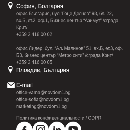
София, Болгария
офис България, бул.”Гоце Делчев” 98, бл. 22,
вх.Б, ет.2, оф.1, Бизнес център “Азимут” /сграда
Крит/
+359 2 418 00 02
офис Лидер, бул. “Ал. Малинов” 51, вх.Б, ет.3, оф.
Б3, бизнес център “Метро сити” /сграда Крит/
+359 2 416 00 05
Пловдив, България
E-mail
office-varna@novdom1.bg
office-sofia@novdom1.bg
marketing@novdom1.bg
Политика конфиденциальности / GDPR