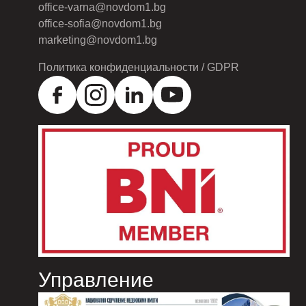
office-varna@novdom1.bg
office-sofia@novdom1.bg
marketing@novdom1.bg
Политика конфиденциальности / GDPR
Управление