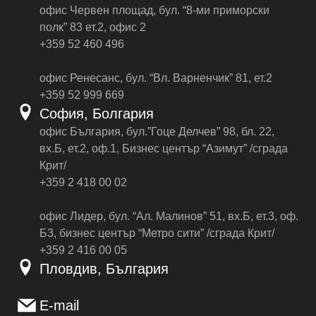
офис Червен площад, бул. “8-ми приморски
полк” 83 ет.2, офис 2
+359 52 460 496
офис Ренесанс, бул. “Вл. Варненчик” 81, ет.2
+359 52 999 669
София, Болгария
офис България, бул.”Гоце Делчев” 98, бл. 22,
вх.Б, ет.2, оф.1, Бизнес център “Азимут” /сграда
Крит/
+359 2 418 00 02
офис Лидер, бул. “Ал. Малинов” 51, вх.Б, ет.3, оф.
Б3, бизнес център “Метро сити” /сграда Крит/
+359 2 416 00 05
Пловдив, България
E-mail