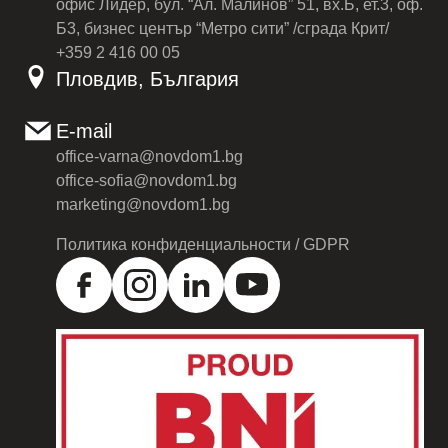
офис Лидер, бул. “Ал. Малинов” 51, вх.Б, ет.3, оф.
Б3, бизнес център “Метро сити” /сграда Крит/
+359 2 416 00 05
Пловдив, България
E-mail
office-varna@novdom1.bg
office-sofia@novdom1.bg
marketing@novdom1.bg
Политика конфиденциальности / GDPR