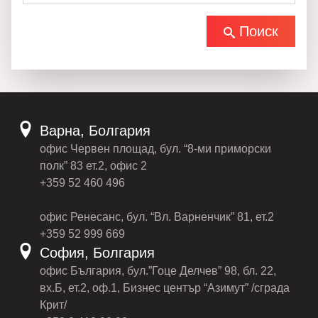
Поиск
Варна, Болгария
офис Червен площад, бул. “8-ми приморски
полк” 83 ет.2, офис 2
+359 52 460 496
офис Ренесанс, бул. “Вл. Варненчик” 81, ет.2
+359 52 999 669
София, Болгария
офис България, бул.”Гоце Делчев” 98, бл. 22,
вх.Б, ет.2, оф.1, Бизнес център “Азимут” /сграда
Крит/