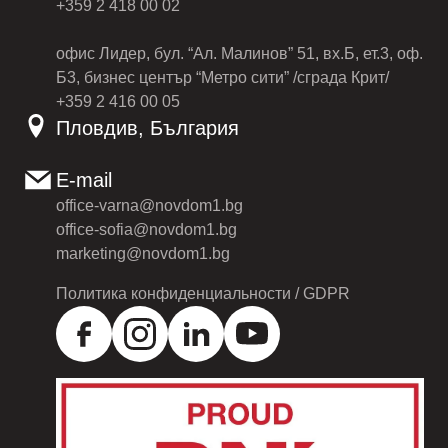
+359 2 418 00 02
офис Лидер, бул. “Ал. Малинов” 51, вх.Б, ет.3, оф.
Б3, бизнес център “Метро сити” /сграда Крит/
+359 2 416 00 05
Пловдив, България
E-mail
office-varna@novdom1.bg
office-sofia@novdom1.bg
marketing@novdom1.bg
Политика конфиденциальности / GDPR