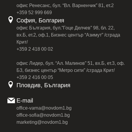
офис Ренесанс, бул. “Вл. Варненчик” 81, ет.2
+359 52 999 669
София, Болгария
офис България, бул.”Гоце Делчев” 98, бл. 22,
вх.Б, ет.2, оф.1, Бизнес център “Азимут” /сграда
Крит/
+359 2 418 00 02
офис Лидер, бул. “Ал. Малинов” 51, вх.Б, ет.3, оф.
Б3, бизнес център “Метро сити” /сграда Крит/
+359 2 416 00 05
Пловдив, България
E-mail
office-varna@novdom1.bg
office-sofia@novdom1.bg
marketing@novdom1.bg