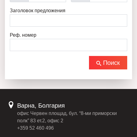
Заголовок предложения
Реф. номер
Поиск
Варна, Болгария
офис Червен площад, бул. “8-ми приморски
полк” 83 ет.2, офис 2
+359 52 460 496