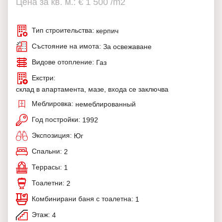
Цена за кв. м.: € 1 500 /m2
Тип строительства:
керпич
Състояние на имота:
За освежаване
Видове отопление:
Газ
Екстри:
склад в апартамента, мазе, входа се заключва
Меблировка:
немеблированный
Год постройки:
1992
Экспозиция:
Юг
Спальни:
2
Террасы:
1
Тоалетни:
2
Комбинирани баня с тоалетна:
1
Этаж:
4