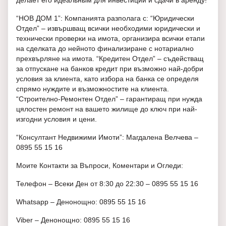
делает его идеальным для инвестиций и сдачи в аренду!
“НОВ ДОМ 1”: Компанията разполага с: “Юридически
Отдел” – извършващ всички необходими юридически и
технически проверки на имота, организира всички етапи
на сделката до нейното финализиране с нотариално
прехвърляне на имота. “Кредитен Отдел” – съдействащ
за отпускане на банков кредит при възможно най-добри
условия за клиента, като избора на банка се определя
спрямо нуждите и възможностите на клиента.
“Строително-Ремонтен Отдел” – гарантиращ при нужда
цялостен ремонт на вашето жилище до ключ при най-
изгодни условия и цени.
“Консултант Недвижими Имоти”: Магдалена Велчева –
0895 55 15 16
Моите Контакти за Въпроси, Коментари и Огледи:
Телефон – Всеки Ден от 8:30 до 22:30 – 0895 55 15 16
Whatsapp – Денонощно: 0895 55 15 16
Viber – Денонощно: 0895 55 15 16