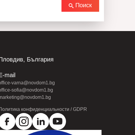
Поиск
Пловдив, България
E-mail
office-varna@novdom1.bg
office-sofia@novdom1.bg
marketing@novdom1.bg
Политика конфиденциальности / GDPR