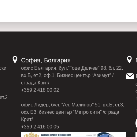
София, Болгария
ски
офис България, бул.”Гоце Делчев” 98, бл. 22,
вх.Б, ет.2, оф.1, Бизнес център “Азимут” /
сграда Крит/
+359 2 418 00 02
ет.2
офис Лидер, бул. “Ал. Малинов” 51, вх.Б, ет.3,
оф. Б3, бизнес център “Метро сити” /сграда
Крит/
+359 2 416 00 05