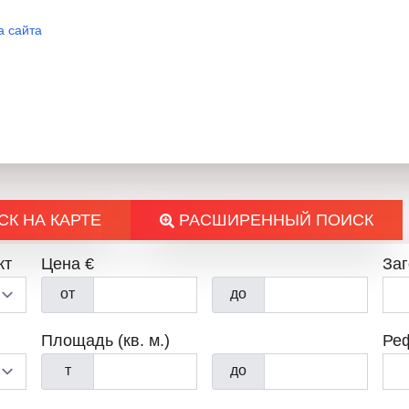
а сайта
К НА КАРТЕ
РАСШИРЕННЫЙ ПОИСК
кт
Цена €
За
от
до
Площадь (кв. м.)
Ре
т
до