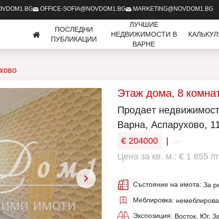
OVDOM1.BG
OFFICE-SOFIA@NOVDOM1.BG
MARKETING@NOVDOM1.BG
ЛУЧШИЕ
ПОСЛЕДНИ
НЕДВИЖИМОСТИ В
КАЛЬКУ
ПУБЛИКАЦИИ
ВАРНЕ
хово
Этаж дома, 8 комна
Продаeт недвижимость
Варна, Аспарухово, 11
€ 204000
|
Цена за кв. м.: € 1 855 /
Състояние на имота:
За р
Меблировка:
немеблиров
Экспозиция:
Восток, Юг, З