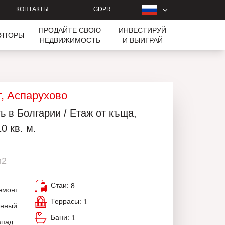
КОНТАКТЫ
GDPR
ПРОДАЙТЕ СВОЮ
ИНВЕСТИРУЙ
ЛЯТОРЫ
НЕДВИЖИМОСТЬ
И ВЫИГРАЙ
т, Аспарухово
 в Болгарии / Етаж от къща,
0 кв. м.
m2
Стаи:
8
емонт
Террасы:
1
анный
Бани:
1
апад