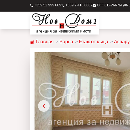
+359 52 999 669
+359 2 418 0002
OFFICE-VARNA@N
Главная
Варна
Етаж от къща
Аспару